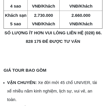
4 sao
VNĐ/Khách
VNĐ/Khách
Khách sạn
2.730.000
2.660.000
5 sao
VNĐ/Khách
VNĐ/Khách
SỐ LƯỢNG ÍT HƠN VUI LÒNG LIÊN HỆ (028) 66.
828 175 ĐỂ ĐƯỢC TƯ VẤN
GIÁ TOUR BAO GỒM
VẬN CHUYỂN:
Xe đời mới 45 chổ UNIVER, tài
xế nhiều năm kinh nghiệm, lịch sự, vui vẻ, an
toàn.