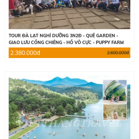
TOUR ĐÀ LẠT NGHỈ DƯỠNG 3N2Đ - QUÊ GARDEN -
GIAO LƯU CỒNG CHIÊNG - HỒ VÔ CỰC - PUPPY FARM
2.380.000đ
2.600.000đ