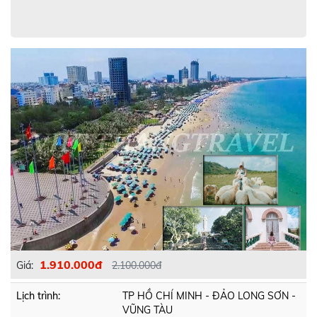
1.910.000đ
Giá:
2.100.000đ
Lịch trình:
TP HỒ CHÍ MINH - ĐẢO LONG SƠN -
VŨNG TÀU