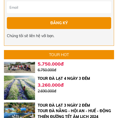
15.000.000đ
TOUR ĐÀ LẠT 3 NGÀY 2 ĐÊM
Liên hệ
Chúng tôi sẽ liên hệ với bạn.
TOUR CÁT BI - QUẢNG NINH - NINH BÌNH
- HÀ NỘI 5 NGÀY 4 ĐÊM | VIỆT THẮNG
TRAVEL
5.750.000đ
TOUR HOT
6.750.000đ
TOUR ĐÀ LẠT 4 NGÀY 3 ĐÊM
3.260.000đ
2.690.000đ
TOUR ĐÀ LẠT 3 NGÀY 2 ĐÊM
TOUR ĐÀ NẴNG - HỘI AN - HUẾ - ĐỘNG
2.390.000đ
THIÊN ĐƯỜNG TẾT ÂM LỊCH 2024
2.600.000đ
5.519.000đ