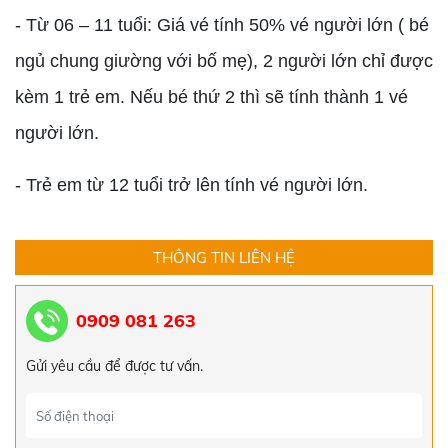
- Từ 06 – 11 tuổi: Giá vé tính 50% vé người lớn ( bé
ngủ chung giường với bố mẹ), 2 người lớn chỉ được
kèm 1 trẻ em. Nếu bé thứ 2 thì sẽ tính thành 1 vé
TOUR ĐÀ NẴNG - HỘI AN - HUẾ - ĐỘNG
THIÊN ĐƯỜNG TẾT ÂM LỊCH 2024
người lớn.
5.519.000đ
5.550.000đ
- Trẻ em từ 12 tuổi trở lên tính vé người lớn.
TOUR HÀN QUỐC 4 NGÀY 4 ĐÊM
15.000.000đ
17.000.000đ
THÔNG TIN LIÊN HỆ
TOUR CAMPUCHIA 4 NGÀY 4 ĐÊM
0909 081 263
4.100.000đ
4.200.000đ
Gửi yêu cầu để được tư vấn.
TOUR HÀN QUỐC
14.000.000đ