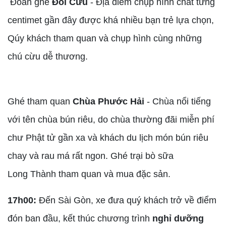
Đoàn ghé
Đồi Cừu
- Địa điểm chụp hình chất từng
centimet gần đây được khá nhiều bạn trẻ lựa chọn,
Qúy khách tham quan và chụp hình cùng những
chú cừu dễ thương.
Ghé tham quan
Chùa Phước Hải
- Chùa nổi tiếng
với tên chùa bún riêu, do chùa thường đãi miễn phí
chư Phật tử gần xa và khách du lịch món bún riêu
chay và rau má rất ngon. Ghé trại bò sữa
Long Thành tham quan và mua đặc sản.
17h00:
Đến Sài Gòn, xe đưa quý khách trở về điểm
đón ban đầu, kết thúc chương trình
nghỉ dưỡng