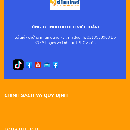
CÔNG TY TNHH DU LỊCH VIỆT THẮNG
Số giấy chứng nhận đăng ký kinh doanh: 0313538903 Do
Sở Kế Hoạch và Đầu tư TPHCM cấp
CHÍNH SÁCH VÀ QUY ĐỊNH
TOUR DU LỊCH