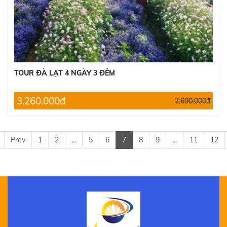
TOUR ĐÀ LẠT 4 NGÀY 3 ĐÊM
3.260.000đ
2.690.000đ
Prev
1
2
...
5
6
7
8
9
...
11
12