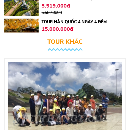
5.550.000đ
TOUR HÀN QUỐC 4 NGÀY 4 ĐÊM
15.000.000đ
17.000.000đ
TOUR CAMPUCHIA 4 NGÀY 4 ĐÊM
TOUR KHÁC
4.100.000đ
4.200.000đ
TOUR HÀN QUỐC
14.000.000đ
15.000.000đ
TOUR ĐÀ LẠT 3 NGÀY 2 ĐÊM
Liên hệ
TOUR CÁT BI - QUẢNG NINH - NINH BÌNH