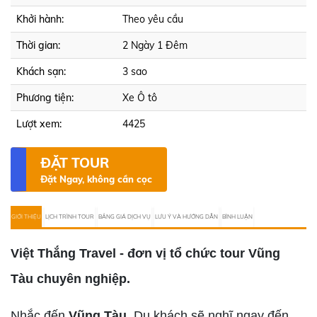
Khởi hành:
Theo yêu cầu
Thời gian:
2 Ngày 1 Đêm
Khách sạn:
3 sao
Phương tiện:
Xe Ô tô
Lượt xem:
4425
ĐẶT TOUR
Đặt Ngay, không cần cọc
GIỚI THIỆU
LỊCH TRÌNH TOUR
BẢNG GIÁ DỊCH VỤ
LƯU Ý VÀ HƯỚNG DẪN
BÌNH LUẬN
Việt Thắng Travel - đơn vị tổ chức tour Vũng
Tàu chuyên nghiệp.
Nhắc đến
Vũng Tàu
, Du khách sẽ nghĩ ngay đến