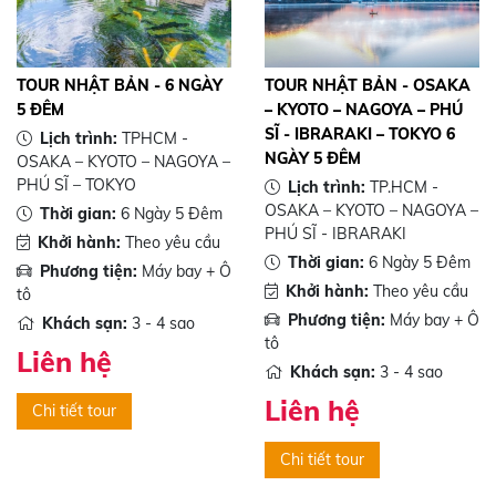
TOUR NHẬT BẢN - 6 NGÀY
TOUR NHẬT BẢN - OSAKA
5 ĐÊM
– KYOTO – NAGOYA – PHÚ
SĨ - IBRARAKI – TOKYO 6
Lịch trình:
TPHCM -
NGÀY 5 ĐÊM
OSAKA – KYOTO – NAGOYA –
PHÚ SĨ – TOKYO
Lịch trình:
TP.HCM -
OSAKA – KYOTO – NAGOYA –
Thời gian:
6 Ngày 5 Đêm
PHÚ SĨ - IBRARAKI
Khởi hành:
Theo yêu cầu
Thời gian:
6 Ngày 5 Đêm
Phương tiện:
Máy bay + Ô
Khởi hành:
Theo yêu cầu
tô
Phương tiện:
Máy bay + Ô
Khách sạn:
3 - 4 sao
tô
Liên hệ
Khách sạn:
3 - 4 sao
Liên hệ
Chi tiết tour
Chi tiết tour