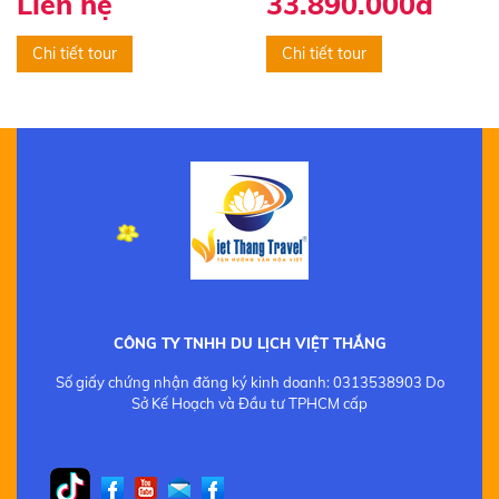
Liên hệ
33.890.000đ
Chi tiết tour
Chi tiết tour
CÔNG TY TNHH DU LỊCH VIỆT THẮNG
Số giấy chứng nhận đăng ký kinh doanh: 0313538903 Do
Sở Kế Hoạch và Đầu tư TPHCM cấp