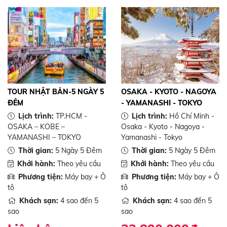
TOUR NHẬT BẢN-5 NGÀY 5
OSAKA - KYOTO - NAGOYA
ĐÊM
- YAMANASHI - TOKYO
Lịch trình:
TP.HCM -
Lịch trình:
Hồ Chí Minh -
OSAKA – KOBE –
Osaka - Kyoto - Nagoya -
YAMANASHI – TOKYO
Yamanashi - Tokyo
Thời gian:
5 Ngày 5 Đêm
Thời gian:
5 Ngày 5 Đêm
Khởi hành:
Theo yêu cầu
Khởi hành:
Theo yêu cầu
Phương tiện:
Máy bay + Ô
Phương tiện:
Máy bay + Ô
tô
tô
Khách sạn:
4 sao đến 5
Khách sạn:
4 sao đến 5
sao
sao