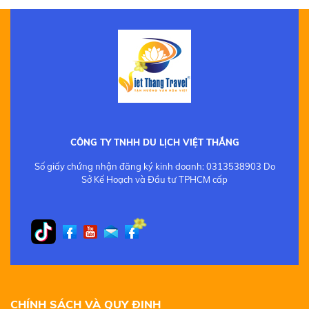
CÔNG TY TNHH DU LỊCH VIỆT THẮNG
Số giấy chứng nhận đăng ký kinh doanh: 0313538903 Do
Sở Kế Hoạch và Đầu tư TPHCM cấp
CHÍNH SÁCH VÀ QUY ĐỊNH