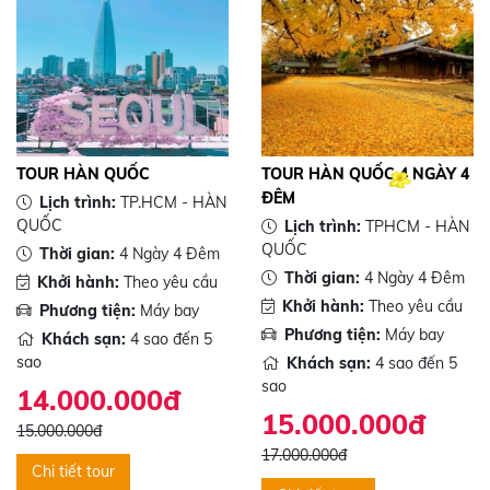
TOUR HÀN QUỐC
TOUR HÀN QUỐC 4 NGÀY 4
ĐÊM
Lịch trình:
TP.HCM - HÀN
QUỐC
Lịch trình:
TPHCM - HÀN
QUỐC
Thời gian:
4 Ngày 4 Đêm
Thời gian:
4 Ngày 4 Đêm
Khởi hành:
Theo yêu cầu
Khởi hành:
Theo yêu cầu
Phương tiện:
Máy bay
Phương tiện:
Máy bay
Khách sạn:
4 sao đến 5
sao
Khách sạn:
4 sao đến 5
sao
14.000.000đ
15.000.000đ
15.000.000đ
17.000.000đ
Chi tiết tour