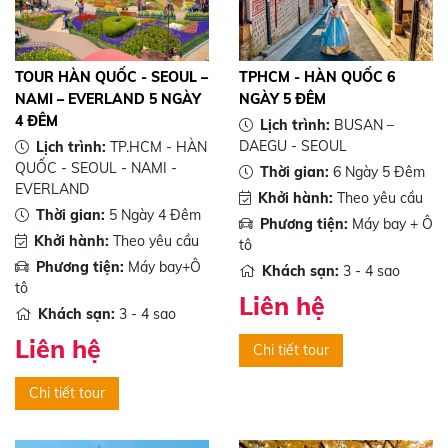
TOUR HÀN QUỐC - SEOUL –
TPHCM - HÀN QUỐC 6
NAMI – EVERLAND 5 NGÀY
NGÀY 5 ĐÊM
4 ĐÊM
Lịch trình:
BUSAN –
DAEGU - SEOUL
Lịch trình:
TP.HCM - HÀN
QUỐC - SEOUL - NAMI -
Thời gian:
6 Ngày 5 Đêm
EVERLAND
Khởi hành:
Theo yêu cầu
Thời gian:
5 Ngày 4 Đêm
Phương tiện:
Máy bay + Ô
Khởi hành:
Theo yêu cầu
tô
Phương tiện:
Máy bay+Ô
Khách sạn:
3 - 4 sao
tô
Liên hệ
Khách sạn:
3 - 4 sao
Liên hệ
Chi tiết tour
Chi tiết tour