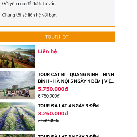
Gửi yêu cầu để được tư vấn.
TOUR HÀN QUỐC
Chúng tôi sẽ liên hệ với bạn.
14.000.000đ
15.000.000đ
TOUR HOT
TOUR ĐÀ LẠT 3 NGÀY 2 ĐÊM
Liên hệ
TOUR CÁT BI - QUẢNG NINH - NINH
BÌNH - HÀ NỘI 5 NGÀY 4 ĐÊM | VIỆT
THẮNG TRAVEL
5.750.000đ
6.750.000đ
TOUR ĐÀ LẠT 4 NGÀY 3 ĐÊM
3.260.000đ
2.690.000đ
TOUR ĐÀ LẠT 3 NGÀY 2 ĐÊM