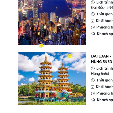
Lịch trìn
Đài Bắc- 5N
Thời gian
Khởi hàn
Phương t
Khách s
ĐÀI LOAN -
HÙNG 5N5D
Lịch trìn
Hùng 5n5d
Thời gian
Khởi hàn
Phương t
Khách s