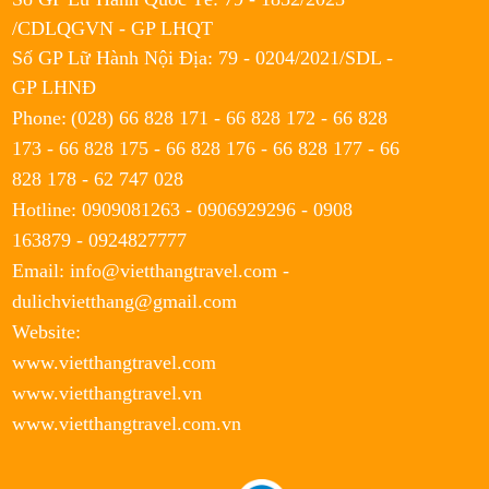
/CDLQGVN - GP LHQT
Số GP Lữ Hành Nội Địa: 79 - 0204/2021/SDL -
TOUR CÁT BI - QUẢNG NINH - NINH
GP LHNĐ
BÌNH - HÀ NỘI 5 NGÀY 4 ĐÊM | VIỆT
Phone:
(028) 66 828 171 - 66 828 172 - 66 828
THẮNG TRAVEL
5.750.000đ
173 - 66 828 175 - 66 828 176 - 66 828 177 - 66
6.750.000đ
828 178 - 62 747 028
TOUR ĐÀ LẠT 4 NGÀY 3 ĐÊM
Hotline: 0909081263 - 0906929296 - 0908
3.260.000đ
2.690.000đ
163879 - 0924827777
Email: info@vietthangtravel.com -
TOUR ĐÀ LẠT 3 NGÀY 2 ĐÊM
dulichvietthang@gmail.com
2.390.000đ
Website:
2.600.000đ
www.vietthangtravel.com
www.vietthangtravel.vn
www.vietthangtravel.com.vn