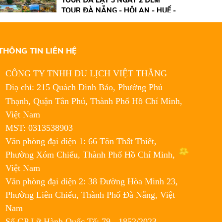
TOUR ĐÀ NẴNG - HỘI AN - HUẾ -
2.390.000đ
ĐỘNG THIÊN ĐƯỜNG TẾT ÂM LỊCH
2.600.000đ
2024
5.519.000đ
5.550.000đ
THÔNG TIN LIÊN HỆ
TOUR HÀN QUỐC 4 NGÀY 4 ĐÊM
15.000.000đ
CÔNG TY TNHH DU LỊCH VIỆT THẮNG
17.000.000đ
Điạ chỉ: 215 Quách Đình Bảo, Phường Phú
Thạnh, Quận Tân Phú,
Thành Phố Hồ Chí Minh,
TOUR CAMPUCHIA 4 NGÀY 4 ĐÊM
Việt Nam
4.100.000đ
MST: 0313538903
4.200.000đ
Văn phòng đại diện 1: 66 Tôn Thất Thiết,
Phường Xóm Chiếu, Thành Phố Hồ Chí Minh,
TOUR HÀN QUỐC
14.000.000đ
Việt Nam
15.000.000đ
Văn phòng đại diện 2: 38 Đường Hòa Minh 23,
Phường Liên Chiểu, Thành Phố Đà Nẵng, Việt
TOUR ĐÀ LẠT 3 NGÀY 2 ĐÊM
Nam
Liên hệ
Số GP Lữ Hành Quốc Tế: 79 - 1852/2023