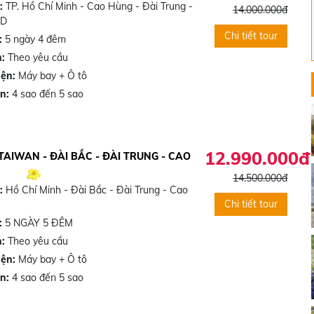
h:
TP. Hồ Chí Minh - Cao Hùng - Đài Trung -
14.000.000đ
4D
Chi tiết tour
:
5 ngày 4 đêm
h:
Theo yêu cầu
iện:
Máy bay + Ô tô
ạn:
4 sao đến 5 sao
12.990.000đ
 TAIWAN - ĐÀI BẮC - ĐÀI TRUNG - CAO
14.500.000đ
h:
Hồ Chí Minh - Đài Bắc - Đài Trung - Cao
Chi tiết tour
:
5 NGÀY 5 ĐÊM
h:
Theo yêu cầu
iện:
Máy bay + Ô tô
ạn:
4 sao đến 5 sao