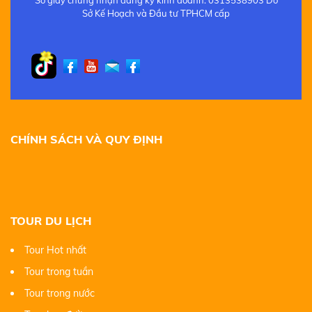
Số giấy chứng nhận đăng ký kinh doanh: 0313538903 Do
Sở Kế Hoạch và Đầu tư TPHCM cấp
CHÍNH SÁCH VÀ QUY ĐỊNH
TOUR DU LỊCH
Tour Hot nhất
Tour trong tuần
Tour trong nước