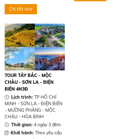
Chi tiết tour
TOUR TÂY BẮC - MỘC
CHÂU - SƠN LA - ĐIỆN
BIÊN 4N3Đ
Lịch trình:
TP HỒ CHÍ
MINH - SƠN LA - ĐIỆN BIÊN
- MƯỜNG PHĂNG - MỘC
CHÂU - HÒA BÌNH
Thời gian:
4 ngày 3 đêm
Khởi hành:
Theo yêu cầu