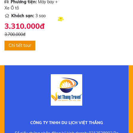
Phương tiện:
Máy bay +
Xe Ô tô
Khách sạn:
3 sao
3.310.000đ
3.700.000đ
Chi tiết tour
CÔNG TY TNHH DU LỊCH VIỆT THẮNG