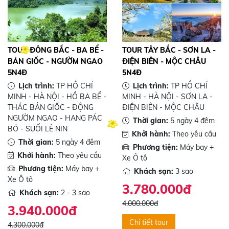
TOUR ĐÔNG BẮC - BA BỂ -
TOUR TÂY BẮC - SƠN LA -
BẢN GIỐC - NGƯỜM NGAO
ĐIỆN BIÊN - MỘC CHÂU
5N4Đ
5N4Đ
Lịch trình:
TP HỒ CHÍ
Lịch trình:
TP HỒ CHÍ
MINH - HÀ NỘI - HỒ BA BỂ -
MINH - HÀ NỘI - SƠN LA -
THÁC BẢN GIỐC - ĐỘNG
ĐIỆN BIÊN - MỘC CHÂU
NGƯỜM NGAO - HANG PÁC
Thời gian:
5 ngày 4 đêm
BÓ - SUỐI LÊ NIN
Khởi hành:
Theo yêu cầu
Thời gian:
5 ngày 4 đêm
Phương tiện:
Máy bay +
Khởi hành:
Theo yêu cầu
Xe Ô tô
Phương tiện:
Máy bay +
Khách sạn:
3 sao
Xe Ô tô
3.780.000đ
Khách sạn:
2 - 3 sao
4.000.000đ
3.940.000đ
Chi tiết tour
4.300.000đ