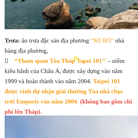
Trưa:
ăn trưa đặc sản địa phương
“MÌ BÒ”
nhà
hàng địa phương,

“Tham quan Tòa Tháp Tapei 101’’
– niềm
kiêu hãnh của Châu Á, được xây dựng vào năm
1999 và hoàn thành vào năm 2004.
Taipei 101
được vinh dự nhận giải thưởng Tòa nhà chọc
trời Emporis vào năm 2004
.
(không bao gồm chi
phí lên Tháp).