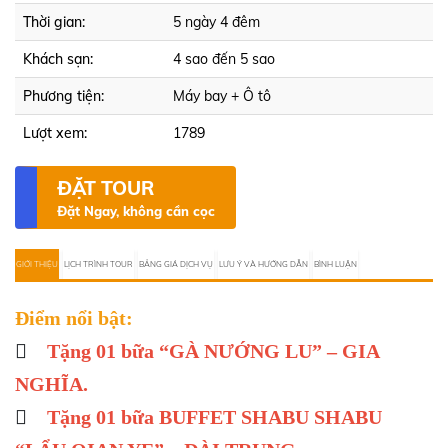
Thời gian:
5 ngày 4 đêm
Khách sạn:
4 sao đến 5 sao
Phương tiện:
Máy bay + Ô tô
Lượt xem:
1789
ĐẶT TOUR
Đặt Ngay, không cần cọc
GIỚI THIỆU
LỊCH TRÌNH TOUR
BẢNG GIÁ DỊCH VỤ
LƯU Ý VÀ HƯỚNG DẪN
BÌNH LUẬN
Điểm nổi bật:

Tặng 01 bữa “GÀ NƯỚNG LU” – GIA
NGHĨA.

Tặng 01 bữa BUFFET SHABU SHABU