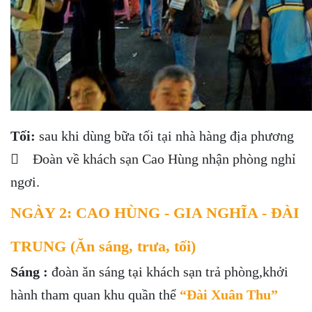
Tối:
sau khi dùng bữa tối tại nhà hàng địa phương
 Đoàn về khách sạn Cao Hùng nhận phòng nghỉ
ngơi.
NGÀY 2: CAO HÙNG - GIA NGHĨA - ĐÀI
TRUNG (Ăn sáng, trưa, tối)
Sáng :
đoàn ăn sáng tại khách sạn trả phòng,khởi
hành tham quan khu quần thể
“Đài Xuân Thu”