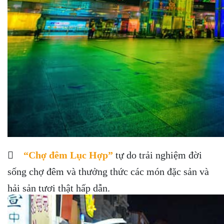

“Chợ đêm Lục Hợp”
tự do trải nghiệm đời
sống chợ đêm và thưởng thức các món đặc sản và
hải sản tươi thật hấp dẫn.