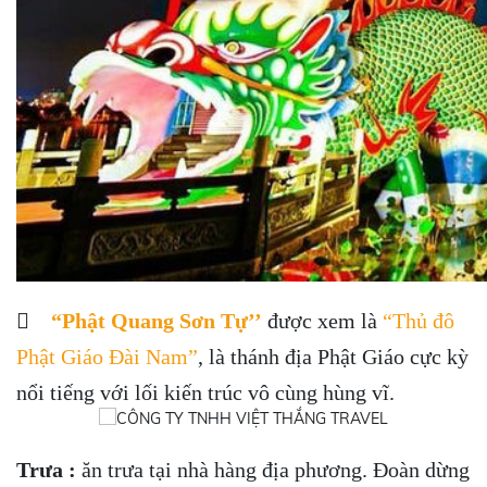

“Phật Quang Sơn Tự’’
được xem là
“Thủ đô
Phật Giáo Đài Nam”
, là thánh địa Phật Giáo cực kỳ
nổi tiếng với lối kiến trúc vô cùng hùng vĩ.
Trưa :
ăn trưa tại nhà hàng địa phương. Đoàn dừng