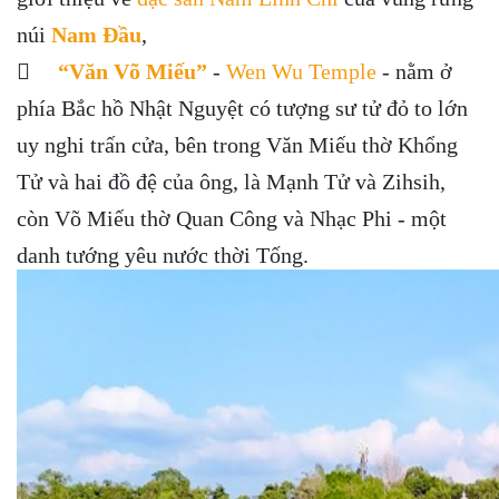
núi
Nam Đầu
,

“Văn Võ Miếu”
-
Wen Wu Temple
- nằm ở
phía Bắc hồ Nhật Nguyệt có tượng sư tử đỏ to lớn
uy nghi trấn cửa, bên trong Văn Miếu thờ Khổng
Tử và hai đồ đệ của ông, là Mạnh Tử và Zihsih,
còn Võ Miếu thờ Quan Công và Nhạc Phi - một
danh tướng yêu nước thời Tống.