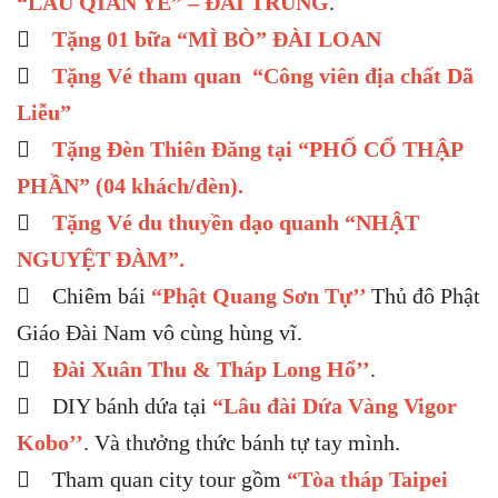
“LẨU QIAN YE” – ĐÀI TRUNG
.

Tặng 01 bữa “MÌ BÒ” ĐÀI LOAN

Tặng Vé tham quan “Công viên địa chất Dã
Liễu”

Tặng Đèn Thiên Đăng tại “PHỐ CỔ THẬP
PHẦN” (04 khách/đèn).

Tặng Vé du thuyền dạo quanh “NHẬT
NGUYỆT ĐÀM”.
 Chiêm bái
“Phật Quang Sơn Tự’’
Thủ đô Phật
Giáo Đài Nam vô cùng hùng vĩ.

Đài Xuân Thu & Tháp Long Hổ’’
.
 DIY bánh dứa tại
“Lâu đài Dứa Vàng Vigor
Kobo’’
. Và thưởng thức bánh tự tay mình.
 Tham quan city tour gồm
“Tòa tháp Taipei