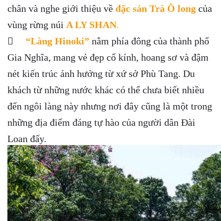
chân và nghe giới thiệu về
đặc sản Trà Ô long
của
vùng rừng núi
A LY SHAN
.

“Làng Hinoki”
nằm phía đông của thành phố
Gia Nghĩa, mang vẻ đẹp cổ kính, hoang sơ và đậm
nét kiến trúc ảnh hưởng từ xứ sở Phù Tang. Du
khách từ những nước khác có thể chưa biết nhiều
đến ngôi làng này nhưng nơi đây cũng là một trong
những địa điểm đáng tự hào của người dân Đài
Loan đấy.