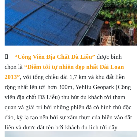

“Công Viên Địa Chất Dã Liễu”
được bình
chọn là
“Điểm tới tự nhiên đẹp nhất Đài Loan
2013”
, với tổng chiều dài 1,7 km và khu đất liền
rộng nhất lên tới hơn 300m, Yehliu Geopark (Công
viên địa chất Dã Liễu) thu hút du khách tới tham
quan và giải trí bởi những phiến đá có hình thù độc
đáo, kỳ lạ tạo nên bởi sự xâm thực của biển vào đất
liền và được đặt tên bởi khách du lịch tới đây.