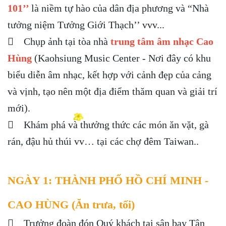
101’’
là niềm tự hào của dân địa phương và “Nhà
tưởng niệm Tưởng Giới Thạch’’ vvv...
 Chụp ảnh tại tòa nhà
trung tâm âm nhạc Cao
Hùng
(Kaohsiung Music Center - Nơi đây có khu
biểu diễn âm nhạc, kết hợp với cảnh đẹp của cảng
và vịnh, tạo nên một địa điểm thăm quan và giải trí
mới).
 Khám phá và thưởng thức các món ăn vặt, gà
rán, đậu hủ thúi vv… tại các chợ đêm Taiwan..
NGÀY 1: THÀNH PHỐ HỒ CHÍ MINH -
CAO HÙNG (Ăn trưa, tối)
 Trưởng đoàn đón Quý khách tại sân bay Tân