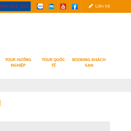
909 081 263
Liên hệ
TOUR HƯỚNG
TOUR QUỐC
BOOKING KHÁCH
NGHIỆP
TẾ
SẠN
M
TOUR ĐÀ NẴNG - HỘI AN - HUẾ -