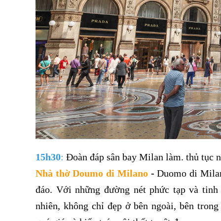
15h30
:
Đoàn đáp sân bay Milan làm. thủ tục 
Nhà thờ Doumo di Milano
-
Duomo di Milan
đáo. Với những đường nét phức tạp và tinh 
nhiên, không chỉ đẹp ở bên ngoài, bên tro