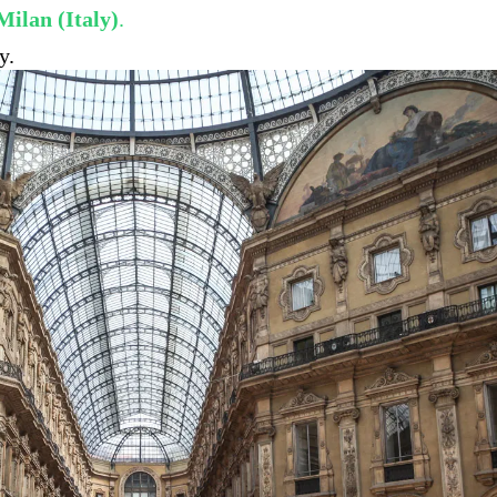
Milan (Italy)
.
y.