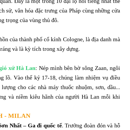
uan. Đây là một trong 10 đại lộ nổi tiếng nhất thế
lịch sử, văn hóa đặc trưng của Pháp cùng những cửa
ng trọng của vùng thủ đô.
hồn của thành phố cổ kính Cologne, là địa danh mà
ráng và là kỳ tích trong xây dựng.
 gió xứ Hà Lan
: Nép mình bên bờ sông Zaan, ngôi
ổng lồ. Vào thế kỷ 17-18, chúng làm nhiệm vụ điều
 lượng cho các nhà máy thuốc nhuộm, sơn, dầu...
ượng và niềm kiêu hãnh của người Hà Lan mỗi khi
H - MILAN
Sơn Nhất – Ga đi quốc tế
. Trưởng đoàn đón và hỗ