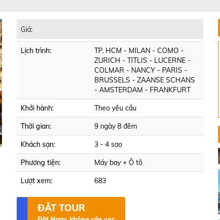
Giá:
Lịch trình:
TP. HCM - MILAN - COMO -
ZURICH - TITLIS - LUCERNE -
COLMAR - NANCY - PARIS -
BRUSSELS - ZAANSE SCHANS
- AMSTERDAM - FRANKFURT
Khởi hành:
Theo yêu cầu
Thời gian:
9 ngày 8 đêm
Khách sạn:
3 - 4 sao
Phương tiện:
Máy bay + Ô tô
Lượt xem:
683
ĐẶT TOUR
Đặt Ngay, không cần cọc