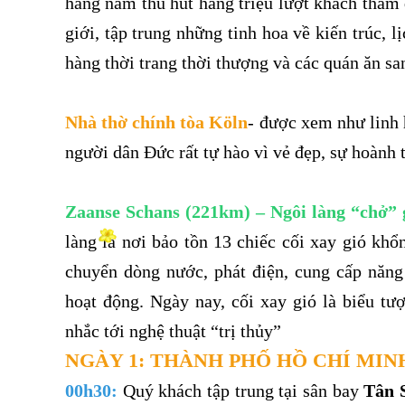
hằng năm thu hút hàng triệu lượt khách tham q
giới, tập trung những tinh hoa về kiến trúc, 
hàng thời trang thời thượng và các quán ăn sa
Nhà thờ chính tòa Köln
- được xem như linh 
người dân Đức rất tự hào vì vẻ đẹp, sự hoành t
Zaanse Schans (221km) – Ngôi làng “chở”
làng là nơi bảo tồn 13 chiếc cối xay gió kh
chuyển dòng nước, phát điện, cung cấp năng
hoạt động. Ngày nay, cối xay gió là biểu t
nhắc tới nghệ thuật “trị thủy”
NGÀY 1: THÀNH PHỐ HỒ CHÍ MIN
00h30:
Quý khách tập trung tại sân bay
Tân 