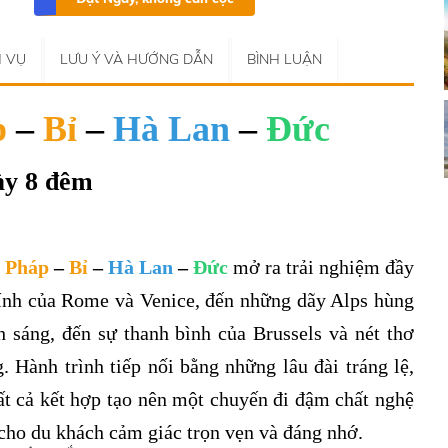
H VỤ
LƯU Ý VÀ HƯỚNG DẪN
BÌNH LUẬN
p
–
Bỉ
–
Hà Lan
–
Đức
ày 8 đêm
–
Pháp
–
Bỉ
–
Hà Lan
–
Đức
mở ra trải nghiệm đầy
kính của Rome và Venice, đến những dãy Alps hùng
h sáng, đến sự thanh bình của Brussels và nét thơ
Hành trình tiếp nối bằng những lâu đài tráng lệ,
ất cả kết hợp tạo nên một chuyến đi đậm chất nghệ
 cho du khách cảm giác trọn vẹn và đáng nhớ.