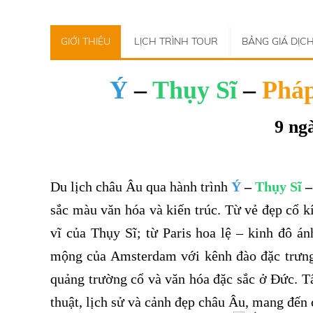
GIỚI THIỆU
LỊCH TRÌNH TOUR
BẢNG GIÁ DỊC
Ý
–
Thụy Sĩ
–
Phá
9 ng
Du lịch châu Âu qua hành trình
Ý
–
Thụy Sĩ
sắc màu văn hóa và kiến trúc. Từ vẻ đẹp cổ 
vĩ của Thụy Sĩ; từ Paris hoa lệ – kinh đô án
mộng của Amsterdam với kênh đào đặc trưng. 
quảng trường cổ và văn hóa đặc sắc ở Đức. T
thuật, lịch sử và cảnh đẹp châu Âu, mang đến