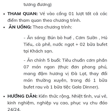
tương đương)
THAM QUAN:
Vé vào cổng 01 lượt tất cả các
điểm tham quan theo chương trình.
ĂN UỐNG:
Theo chương trình:
- Ăn sáng: Bún bò huế , Cơm Sườn , Hủ
Tiếu,. cà phê, nước ngọt + 02 bữa bufet
tại Khách sạn.
- Ăn chính 5 buổi: Tiêu chuẩn cơm phần
07 món ngon (thực đơn phong phú,
mang đậm hương vị Đà Lạt, thay đổi
món thường xuyên, trong đó 1 bữa
bufet rau và 1 bữa tiệc Gala Dinner).
HƯỚNG DẪN:
Kiến thức rộng, Nhiệt tình, vui vẻ,
kinh nghiệm, nghiệp vụ cao, phục vụ chu đáo
24/24.