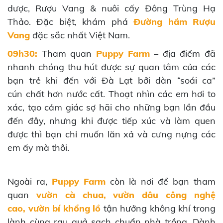
dược, Rượu Vang & nuôi cấy Đông Trùng Hạ
Thảo. Đặc biệt, khám phá
Đường hầm Rượu
Vang
đặc sắc nhất Việt Nam.
09h30:
Tham quan
Puppy Farm
– địa điểm đã
nhanh chóng thu hút được sự quan tâm của các
bạn trẻ khi đến với Đà Lạt bởi dàn “soái ca”
cún chất hơn nước cất. Thoạt nhìn các em hơi to
xác, tạo cảm giác sợ hãi cho những bạn lần đầu
đến đây, nhưng khi được tiếp xúc và làm quen
được thì bạn chỉ muốn lăn xả và cưng nựng các
em ấy mà thôi.
Ngoài ra,
Puppy Farm
còn là nơi để bạn tham
quan
vườn cà chua, vườn dâu công nghệ
cao, vườn bí khổng lồ
tận hưởng không khí trong
lành cùng rau quả sạch chuẩn nhà trồng. Dành