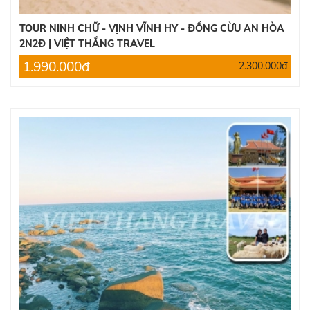
TOUR NINH CHỮ - VỊNH VĨNH HY - ĐỒNG CỪU AN HÒA
2N2Đ | VIỆT THẮNG TRAVEL
1.990.000đ
2.300.000đ