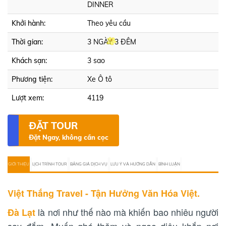
DINNER
Khởi hành:
Theo yêu cầu
Thời gian:
3 NGÀY 3 ĐÊM
Khách sạn:
3 sao
Phương tiện:
Xe Ô tô
Lượt xem:
4119
ĐẶT TOUR
Đặt Ngay, không cần cọc
GIỚI THIỆU
LỊCH TRÌNH TOUR
BẢNG GIÁ DỊCH VỤ
LƯU Ý VÀ HƯỚNG DẪN
BÌNH LUẬN
Việt Thắng Travel - Tận Hưởng Văn Hóa Việt.
là nơi như thế nào mà khiến bao nhiêu người
Đà Lạt