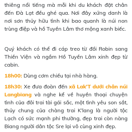
thiêng nổi tiếng mà mỗi khi du khách đặt chân
đến Đà Lạt đều ghé qua. Nơi đây xứng danh là
nơi sơn thủy hữu tình khi bao quanh là núi non
trùng điệp và hồ Tuyền Lâm thơ mộng xanh biếc.
Quý khách có thể đi cáp treo từ đồi Robin sang
Thiền Viện và ngắm Hồ Tuyền Lâm xinh đẹp từ
cabin.
18h00:
Dùng cơm chiều tại nhà hàng.
18h30:
Xe đưa đoàn đến
xã Lak’T dưới chân núi
Langbiang
và nghe kể về huyền thoại chuyện
tình của đôi trai tài gái sắc, một tình yêu son sắt,
thủy chung của chàng trai K’lang là người tộc
Lạch có sức mạnh phi thường, đẹp trai còn nàng
Biang người dân tộc Sre lại vô cùng xinh đẹp.