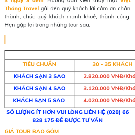
3 ngày 3 đêm
, Hướng dẫn viên thay mặt
Việt
Thắng Travel
gửi đến quý khách lời cảm ơn chân
thành, chúc quý khách mạnh khoẻ, thành công.
Hẹn gặp lại trong những tour sau.
GIÁ TOUR TRỌN 
TIÊU CHUẨN
30 - 35 KHÁCH
KHÁCH SẠN 3 SAO
2.820.000 VNĐ/Kh
KHÁCH SẠN 4 SAO
3.120.000 VNĐ/Kh
KHÁCH SẠN 5 SAO
4.020.000 VNĐ/Kh
SỐ LƯỢNG ÍT HƠN VUI LÒNG LIÊN HỆ (028) 66
828 175 ĐỂ ĐƯỢC TƯ VẤN
GIÁ TOUR BAO GỒM