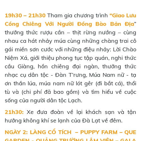
19h30 – 21h30
Tham gia chương trình
“Giao Lưu
Cồng Chiêng Với Người Đồng Bào Bản Địa
”
thưởng thức rượu cần – thịt rừng nướng – cùng
nhau ca hát nhảy múa cùng những chàng trai cô
gái miền sơn cước với những điệu nhảy: Lời Chào
Niệm Xá, giới thiệu phong tục tập quán, nghi thức
cầu Giàng, hồn chiêng đại ngàn, thưởng thức
nhạc cụ dân tộc - Đàn T’rưng, Múa Nam nữ - tạ
ơn thần lúa, múa nam nữ lót gêr (đi bắt cá), thổi
tù và (chi phí đã bao gồm) và tìm hiểu về cuộc
sống của người dân tộc Lạch.
21h30:
Xe đưa đoàn về lại khách sạn và tận
hưởng không khí se lạnh của Đà Lạt về đêm.
NGÀY 2: LÀNG CỔ TÍCH – PUPPY FARM – QUE
GARDEN - QUẢNG TRƯỜNG LÂM VIÊN – GALA