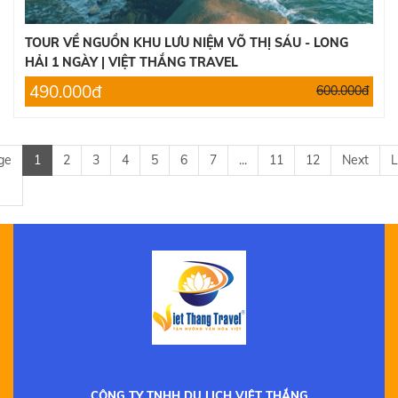
TOUR VỀ NGUỒN KHU LƯU NIỆM VÕ THỊ SÁU - LONG
HẢI 1 NGÀY | VIỆT THẮNG TRAVEL
490.000đ
600.000đ
ge
1
2
3
4
5
6
7
...
11
12
Next
L
CÔNG TY TNHH DU LỊCH VIỆT THẮNG