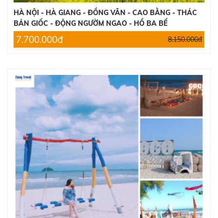
HÀ NỘI - HÀ GIANG - ĐỒNG VĂN - CAO BẰNG - THÁC
BẢN GIỐC - ĐỘNG NGƯỜM NGAO - HỒ BA BỂ
7.700.000đ
8.150.000đ