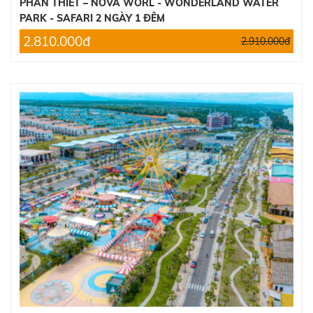
2.600.000đ
PHAN THIẾT – NOVA WORL - WONDERLAND WATER
PARK - SAFARI 2 NGÀY 1 ĐÊM
2.810.000đ
2.910.000đ