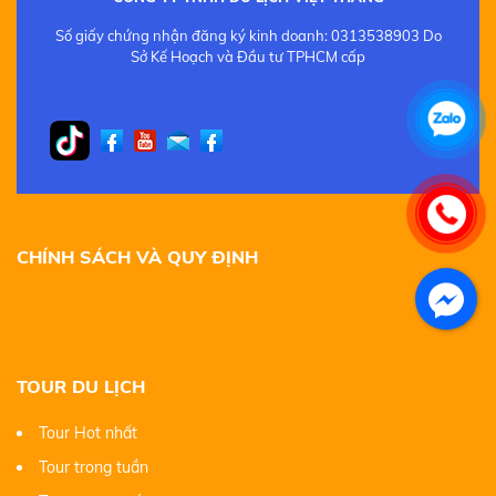
Số giấy chứng nhận đăng ký kinh doanh: 0313538903 Do
Sở Kế Hoạch và Đầu tư TPHCM cấp
CHÍNH SÁCH VÀ QUY ĐỊNH
TOUR DU LỊCH
Tour Hot nhất
Tour trong tuần