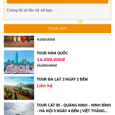
17.000.000đ
Chúng tôi sẽ liên hệ với bạn.
TOUR CAMPUCHIA 4 NGÀY 4 ĐÊM
4.100.000đ
4.200.000đ
TOUR HOT
TOUR HÀN QUỐC
14.000.000đ
15.000.000đ
TOUR ĐÀ LẠT 3 NGÀY 2 ĐÊM
Liên hệ
TOUR CÁT BI - QUẢNG NINH - NINH BÌNH
- HÀ NỘI 5 NGÀY 4 ĐÊM | VIỆT THẮNG
TRAVEL
5.750.000đ
6.750.000đ