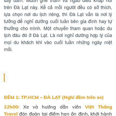
say đắm. Muốn ghé thăm và ngao diêu khắp nơi
trên Đà Lạt này. Kể cả mỗi người đều có sở thích,
lựa chọn nơi du lịch riêng, thì Đà Lạt vẫn là nơi lý
tưởng để nghỉ dưỡng cuối tuần bên gia đình hay tự
thưởng cho mình. Một chuyến tham quan hoặc du
lịch đâu đó ở Đà Lạt. Là nơi nghỉ dưỡng hợp lý của
mọi du khách khi vào cuối tuần những ngày mệt
mỏi.
ĐÊM 1: TP.HCM – ĐÀ LẠT (Nghỉ đêm trên xe)
22h00:
Xe và hướng dẫn viên
Việt Thắng
Travel
đón đoàn tại điểm hẹn ổn định, khởi hành