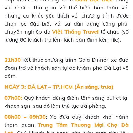
vui chơi – thư giãn và thể hiện bản thân với
những ca khúc yêu thích với chương trình được
chọn lọc đặc biệt với sự dàn dựng công phu,
chuyên nghiệp do
Việt Thắng Travel
tổ chức (số
lượng 60 khách trở lên- kịch bản đính kèm file).
21h30
Kết thúc chương trình Gala Dinner, xe đưa
đoàn trở về khách sạn tự do khám phá Đà Lạt về
đêm.
NGÀY 3: ĐÀ LẠT – TP.HCM (Ăn sáng, trưa)
07h00:
Quý khách dùng điểm tâm sáng buffet tại
khách sạn, sau đó làm thủ tục trả phòng.
08h00 – 09h30
: Xe đưa quý khách khởi hành
tham quan
Trung Tâm Thương Mại Chợ Đà
Lạt,
Quý khách lựa chọn các món quà: dâu tây