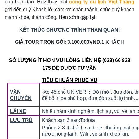
đón ban đầu. Hdv thay mặt
công ty du lịch Việt Thắng
gởi đến quý Khách lời cảm ơn chân thành, chúc quý khách
mạnh khỏe, thành công. Hẹn sớm gặp lại!
KẾT THÚC CHƯƠNG TRÌNH THAM QUAN!
GIÁ TOUR TRỌN GÓI: 3.100.000VNĐ/1 KHÁCH
SỐ LƯỢNG ÍT HƠN VUI LÒNG LIÊN HỆ (028) 66 828
175 ĐỂ ĐƯỢC TƯ VẤN
TIÊU CHUẨN PHỤC VỤ
VẬN
-Xe 45 chỗ UNIVER : Đời mới, đưa đón, th
CHUYỂN
để bố trí xe phù hợp, đưa đón suốt lộ trình…
LÁI XE
Nhiều năm kinh nghiệm, lịch sự, vui vẻ, an 
LƯU TRÚ
Khách sạn 3 sao:Todota
Phòng 2-3-4 khách sạch sẽ , thoáng mát, ngay
nước nóng-lạnh, Wifi , vệ sinh khép kín.