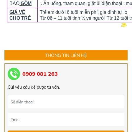
THIÊN ĐƯỜNG TẾT ÂM LỊCH 2024
BAO
GỒM
. Ăn uống, tham quan, giặt ủi điện thoại , m
5.519.000đ
GIÁ VÉ
Trẻ em dưới 6 tuổi miễn phí, gia đình tự lo
5.550.000đ
CHO TRẺ
Từ 06 – 11 tuổi tính ½ vé người Từ 12 tuổi 
TOUR HÀN QUỐC 4 NGÀY 4 ĐÊM
15.000.000đ
17.000.000đ
TOUR CAMPUCHIA 4 NGÀY 4 ĐÊM
THÔNG TIN LIÊN HỆ
4.100.000đ
4.200.000đ
0909 081 263
TOUR HÀN QUỐC
Gửi yêu cầu để được tư vấn.
14.000.000đ
15.000.000đ
TOUR ĐÀ LẠT 3 NGÀY 2 ĐÊM
Liên hệ