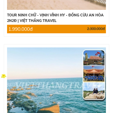
TOUR NINH CHỮ - VỊNH VĨNH HY - ĐỒNG CỪU AN HÒA
2N2Đ | VIỆT THẮNG TRAVEL
1.990.000đ
2.300.000đ