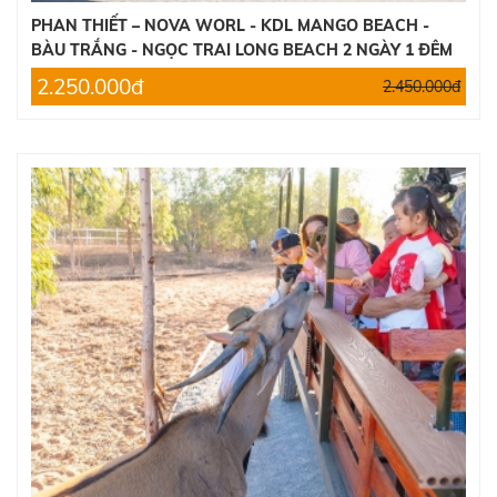
3.260.000đ
PHAN THIẾT – NOVA WORL - KDL MANGO BEACH -
2.690.000đ
BÀU TRẮNG - NGỌC TRAI LONG BEACH 2 NGÀY 1 ĐÊM
2.250.000đ
2.450.000đ
TOUR ĐÀ LẠT 3 NGÀY 2 ĐÊM
2.390.000đ
2.600.000đ