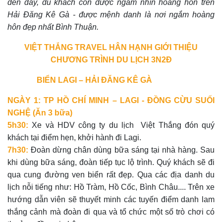
đến đây, du khách còn được ngắm nhìn hoàng hôn trên
Hải Đăng Kê Gà - được mệnh danh là nơi ngắm hoàng
hôn đẹp nhất Bình Thuận.
VIỆT THẮNG TRAVEL HÂN HẠNH GIỚI THIỆU
CHƯƠNG TRÌNH DU LỊCH 3N2Đ
BIỂN LAGI – HẢI ĐĂNG KÊ GÀ
NGÀY 1: TP HỒ CHÍ MINH – LAGI - ĐỒNG CỪU SUỐI
NGHỆ (Ăn 3 bữa)
5h30:
Xe và HDV công ty du lịch Việt Thắng đón quý
khách tại điểm hẹn, khởi hành đi Lagi.
7h30:
Đoàn dừng chân dùng bữa sáng tại nhà hàng. Sau
khi dùng bữa sáng, đoàn tiếp tục lộ trình. Quý khách sẽ đi
qua cung đường ven biển rất đẹp. Qua các địa danh du
lịch nỗi tiếng như: Hồ Tràm, Hồ Cốc, Bình Châu.... Trên xe
hướng dẫn viên sẽ thuyết minh các tuyến điểm danh lam
thắng cảnh mà đoàn đi qua và tổ chức một số trò chơi có