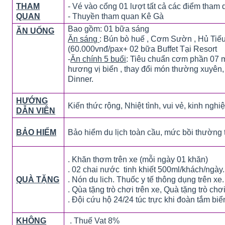
THAM
- Vé vào cổng 01 lượt tất cả các điểm tham
QUAN
- Thuyền tham quan Kê Gà
Bao gồm: 01 bữa sáng
ĂN UỐNG
Ăn sáng
: Bún bò huế , Cơm Sườn , Hủ Tiếu
(60.000vnđ/pax+ 02 bữa Buffet Tại Resort
-
Ăn chính 5 buổi
: Tiêu chuẩn cơm phần 07 
hương vị biển , thay đổi món thường xuyên
Dinner.
HƯỚNG
Kiến thức rộng, Nhiệt tình, vui vẻ, kinh ngh
DẪN VIÊN
BẢO HIỂM
Bảo hiểm du lịch toàn cầu, mức bồi thường
. Khăn thơm trên xe (mỗi ngày 01 khăn)
. 02 chai nước tinh khiết 500ml/khách/ngày.
QUÀ TẶNG
. Nón du lich. Thuốc y tế thông dụng trên xe.
. Qùa tặng trò chơi trên xe, Quà tặng trò ch
. Đội cứu hộ 24/24 túc trực khi đoàn tắm biể
TOUR ĐÀ NẴNG - HỘI AN - HUẾ - ĐỘNG
KHÔNG
. Thuế Vat 8%