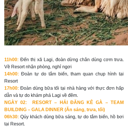
11h00:
Đến thị xã Lagi, đoàn dừng chân dùng cơm trưa.
Về Resort nhận phòng, nghỉ ngơi
14h00:
Đoàn tự do tắm biển, tham quan chụp hình tại
Resort
17h00:
Đoàn dùng bữa tối tại nhà hàng với thực đơn hấp
dẫn và tự do khám phá Lagi về đêm.
NGÀY 02: RESORT – HẢI ĐĂNG KÊ GÀ – TEAM
BUILDING – GALA DINNER (Ăn sáng, trưa, tối)
06h30:
Qúy khách dùng bữa sáng, tự do tắm biển, hồ bơi
tại Resort.