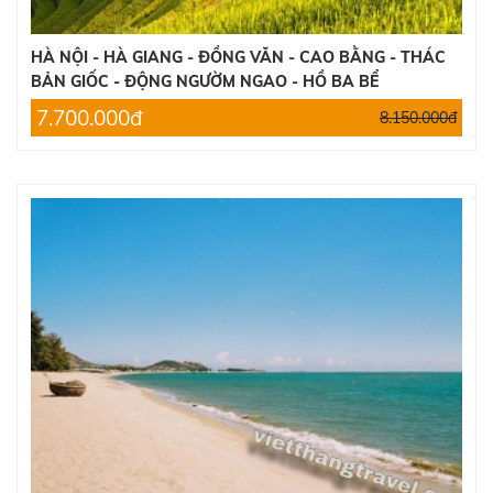
HÀ NỘI - HÀ GIANG - ĐỒNG VĂN - CAO BẰNG - THÁC
BẢN GIỐC - ĐỘNG NGƯỜM NGAO - HỒ BA BỂ
7.700.000đ
8.150.000đ