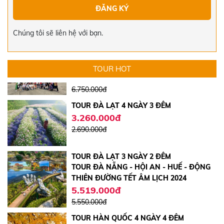
TOUR CÁT BI - QUẢNG NINH - NINH BÌNH
- HÀ NỘI 5 NGÀY 4 ĐÊM | VIỆT THẮNG
Chúng tôi sẽ liên hệ với bạn.
TRAVEL
5.750.000đ
6.750.000đ
TOUR HOT
TOUR ĐÀ LẠT 4 NGÀY 3 ĐÊM
3.260.000đ
2.690.000đ
TOUR ĐÀ LẠT 3 NGÀY 2 ĐÊM
TOUR ĐÀ NẴNG - HỘI AN - HUẾ - ĐỘNG
2.390.000đ
THIÊN ĐƯỜNG TẾT ÂM LỊCH 2024
2.600.000đ
5.519.000đ
5.550.000đ
TOUR HÀN QUỐC 4 NGÀY 4 ĐÊM
15.000.000đ
17.000.000đ