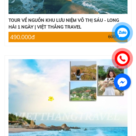
TOUR VỀ NGUỒN KHU LƯU NIỆM VÕ THỊ SÁU - LONG
HẢI 1 NGÀY | VIỆT THẮNG TRAVEL
490.000đ
600.000đ