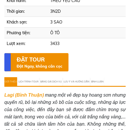
Khởi hành:
THEO YÊU CẦU
Thời gian:
3N2D
Khách sạn:
3 SAO
Phương tiện:
Ô TÔ
Lượt xem:
3433
ĐẶT TOUR
Đặt Ngay, không cần cọc
GIỚI THIỆU
LỊCH TRÌNH TOUR
BẢNG GIÁ DỊCH VỤ
LƯU Ý VÀ HƯỚNG DẪN
BÌNH LUẬN
Lagi (Bình Thuận)
mang một vẻ đẹp tuy hoang sơn nhưng
quyến rũ, bỏ lại những xô bồ của cuộc sống, những áp lực
của công việc, đến đây bạn sẽ được đắm chìm trong sự
mát lạnh, trong veo của biển cả, với cát trắng nắng vàng,...
tất cả sẽ chữa lành tâm hồn của bạn. Không những thế,