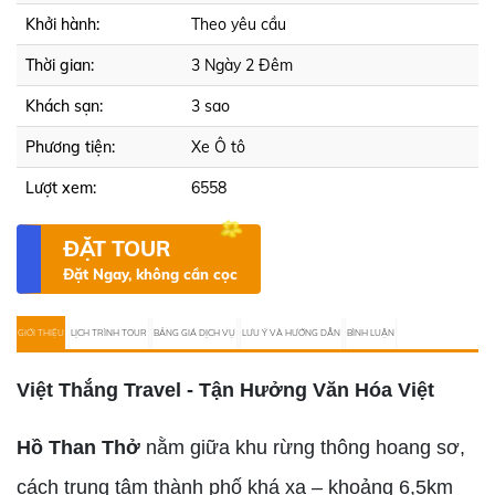
Khởi hành:
Theo yêu cầu
Thời gian:
3 Ngày 2 Đêm
Khách sạn:
3 sao
Phương tiện:
Xe Ô tô
Lượt xem:
6558
ĐẶT TOUR
Đặt Ngay, không cần cọc
GIỚI THIỆU
LỊCH TRÌNH TOUR
BẢNG GIÁ DỊCH VỤ
LƯU Ý VÀ HƯỚNG DẪN
BÌNH LUẬN
Việt Thắng Travel -
Tận Hưởng Văn Hóa Việt
Hồ Than Thở
nằm giữa khu rừng thông hoang sơ,
cách trung tâm thành phố khá xa – khoảng 6,5km