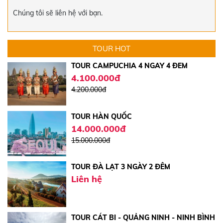
15.000.000đ
Chúng tôi sẽ liên hệ với bạn.
17.000.000đ
TOUR CAMPUCHIA 4 NGÀY 4 ĐÊM
TOUR HOT
4.100.000đ
4.200.000đ
TOUR HÀN QUỐC
14.000.000đ
15.000.000đ
TOUR ĐÀ LẠT 3 NGÀY 2 ĐÊM
Liên hệ
TOUR CÁT BI - QUẢNG NINH - NINH BÌNH
- HÀ NỘI 5 NGÀY 4 ĐÊM | VIỆT THẮNG
TRAVEL
5.750.000đ