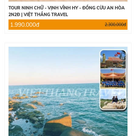
TOUR NINH CHỮ - VỊNH VĨNH HY - ĐỒNG CỪU AN HÒA
2N2Đ | VIỆT THẮNG TRAVEL
1.990.000đ
2.300.000đ