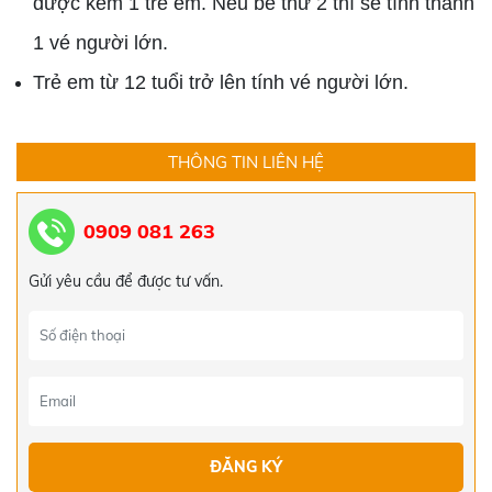
được kèm 1 trẻ em. Nếu bé thứ 2 thì sẽ tính thành
1 vé người lớn.
Trẻ em từ 12 tuổi trở lên tính vé người lớn.
THÔNG TIN LIÊN HỆ
0909 081 263
Gửi yêu cầu để được tư vấn.
TOUR ĐÀ NẴNG - HỘI AN - HUẾ - ĐỘNG
THIÊN ĐƯỜNG TẾT ÂM LỊCH 2024
5.519.000đ
5.550.000đ
TOUR HÀN QUỐC 4 NGÀY 4 ĐÊM