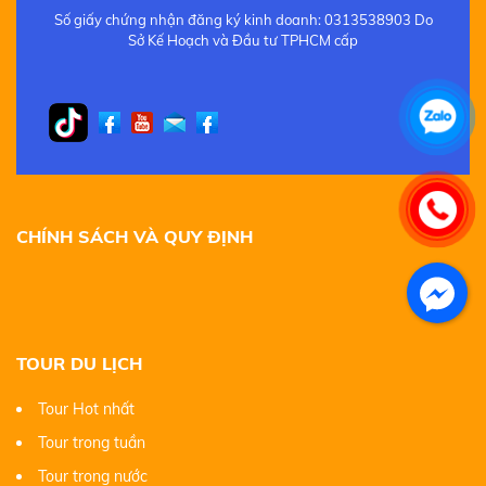
Số giấy chứng nhận đăng ký kinh doanh: 0313538903 Do
Sở Kế Hoạch và Đầu tư TPHCM cấp
CHÍNH SÁCH VÀ QUY ĐỊNH
TOUR DU LỊCH
Facebook
Tour Hot nhất
Tour trong tuần
Tour trong nước