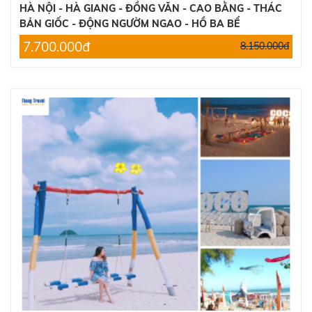
HÀ NỘI - HÀ GIANG - ĐỒNG VĂN - CAO BẰNG - THÁC
BẢN GIỐC - ĐỘNG NGƯỜM NGAO - HỒ BA BỂ
7.700.000đ
8.150.000đ