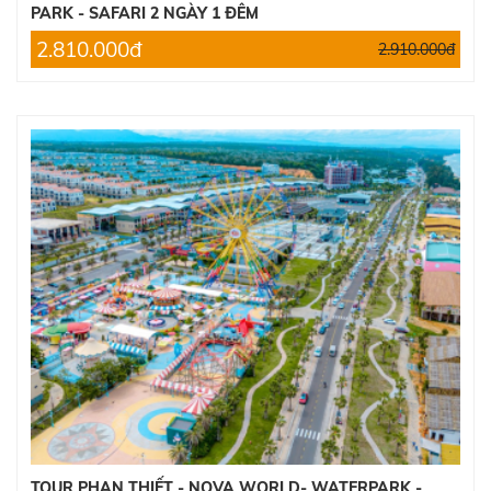
2.390.000đ
PARK - SAFARI 2 NGÀY 1 ĐÊM
2.600.000đ
2.810.000đ
2.910.000đ
TOUR PHAN THIẾT - NOVA WORLD- WATERPARK -