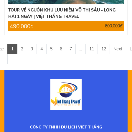
TOUR VỀ NGUỒN KHU LƯU NIỆM VÕ THỊ SÁU - LONG
HẢI 1 NGÀY | VIỆT THẮNG TRAVEL
490.000đ
600.000đ
ge
1
2
3
4
5
6
7
...
11
12
Next
L
CÔNG TY TNHH DU LỊCH VIỆT THẮNG