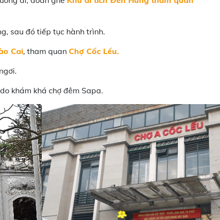
ường đi, đoàn ghé
Khu di tích Đền Hùng tham quan
, sau đó tiếp tục hành trình.
ào Cai
, tham quan
Chợ Cốc Lếu.
ngơi.
ự do khám khá chợ đêm Sapa.