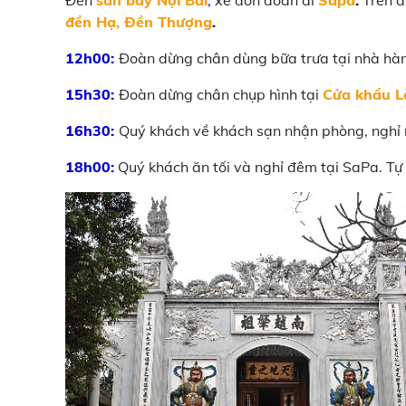
Đến
sân bay Nội Bài
,
xe đón đoàn đi
Sapa
.
Trên đ
đền Hạ, Đền Thượng
.
12h00:
Đoàn dừng chân dùng bữa trưa tại nhà hàng
15h30:
Đoàn dừng chân chụp hình tại
Cửa khẩu L
16h30:
Quý khách về khách sạn nhận phòng, nghỉ 
18h00:
Quý khách ăn tối và nghỉ đêm tại SaPa. T