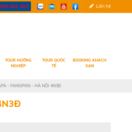
909 081 263
Liên hệ
TOUR HƯỚNG
TOUR QUỐC
BOOKING KHÁCH
NGHIỆP
TẾ
SẠN
PA - FANSIPAN - HÀ NỘI 4N3Đ
 4N3Đ