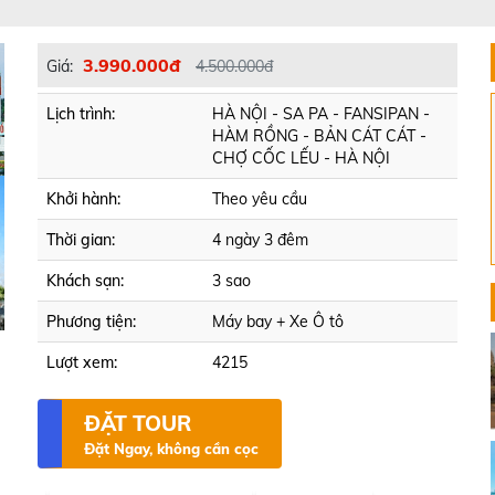
3.990.000đ
Giá:
4.500.000đ
Lịch trình:
HÀ NỘI - SA PA - FANSIPAN -
HÀM RỒNG - BẢN CÁT CÁT -
CHỢ CỐC LẾU - HÀ NỘI
Khởi hành:
Theo yêu cầu
Thời gian:
4 ngày 3 đêm
Khách sạn:
3 sao
Phương tiện:
Máy bay + Xe Ô tô
Lượt xem:
4215
ĐẶT TOUR
Đặt Ngay, không cần cọc