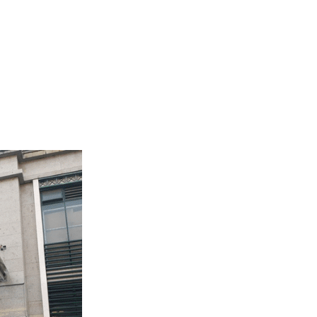
TOUR HÀN QUỐC 4 NGÀY 4 ĐÊM
15.000.000đ
17.000.000đ
TOUR CAMPUCHIA 4 NGÀY 4 ĐÊM
4.100.000đ
4.200.000đ
TOUR HÀN QUỐC
14.000.000đ
15.000.000đ
TOUR ĐÀ LẠT 3 NGÀY 2 ĐÊM
Liên hệ
TOUR CÁT BI - QUẢNG NINH - NINH
BÌNH - HÀ NỘI 5 NGÀY 4 ĐÊM | VIỆT