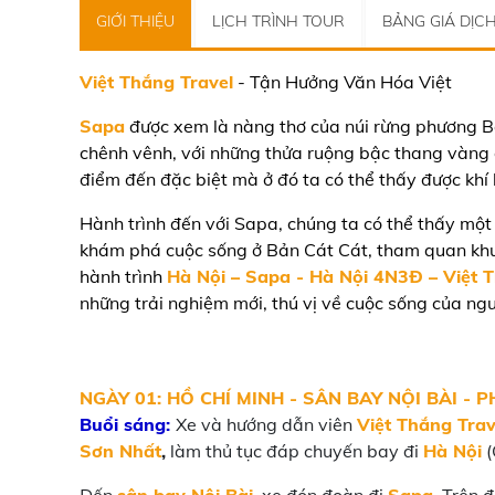
GIỚI THIỆU
LỊCH TRÌNH TOUR
BẢNG GIÁ DỊC
Việt Thắng Travel
- Tận Hưởng Văn Hóa Việt
Sapa
được xem là nàng thơ của núi rừng phương B
chênh vênh, với những thửa ruộng bậc thang vàng
điểm đến đặc biệt mà ở đó ta có thể thấy được kh
Hành trình đến với Sapa, chúng ta có thể thấy một
khám phá cuộc sống ở Bản Cát Cát, tham quan khu
hành trình
Hà Nội – Sapa - Hà Nội 4N3Đ – Việt 
những trải nghiệm mới, thú vị về cuộc sống của ng
NGÀY 01: HỒ CHÍ MINH - SÂN BAY NỘI BÀI - P
Buổi sáng:
Xe và hướng dẫn viên
Việt Thắng Trav
Sơn Nhất
,
làm thủ tục đáp chuyến bay đi
Hà Nội
(