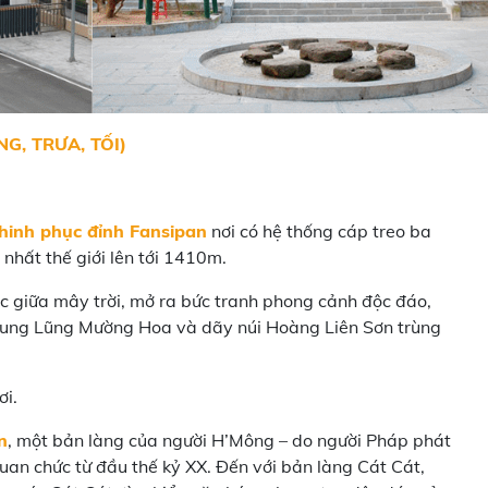
G, TRƯA, TỐI)
hinh phục đỉnh Fansipan
nơi có hệ thống cáp treo ba
nhất thế giới lên tới 1410m.
 giữa mây trời, mở ra bức tranh phong cảnh độc đáo,
hung Lũng Mường Hoa và dãy núi Hoàng Liên Sơn trùng
ơi.
n
, một bản làng của người H’Mông – do người Pháp phát
uan chức từ đầu thế kỷ XX. Đến với bản làng Cát Cát,