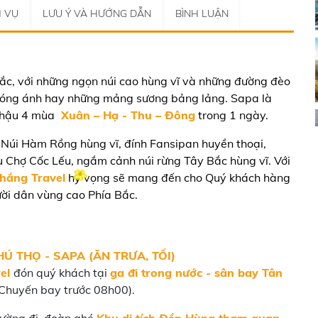
H VỤ
LƯU Ý VÀ HƯỚNG DẪN
BÌNH LUẬN
ắc, với những ngọn núi cao hùng vĩ và những đường đèo
 óng ánh hay những mảng sương bảng lảng. Sapa là
í hậu 4 mùa
Xuân – Hạ - Thu – Đông
trong 1 ngày.
 Núi Hàm Rồng hùng vĩ, đính Fansipan huyền thoại,
 Chợ Cốc Lếu, ngắm cảnh núi rừng Tây Bắc hùng vĩ. Với
Thắng Travel
hy vọng sẽ mang đến cho Quý khách hàng
ười dân vùng cao Phía Bắc.
HÚ THỌ - SAPA (ĂN TRƯA, TỐI)
el
đón quý khách tại
ga đi trong nước - sân bay Tân
Chuyến bay trước 08h00).