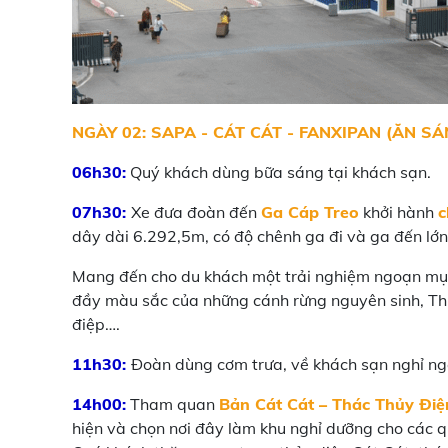
NGÀY 02: SAPA - CÁT CÁT - FANXIPAN (ĂN SÁN
06h30:
Quý khách dùng bữa sáng tại khách sạn.
07h30:
Xe đưa đoàn đến
Ga Cáp Treo
khởi hành
c
dây dài 6.292,5m, có độ chênh ga đi và ga đến lớn 
Mang đến cho du khách một trải nghiệm ngoạn mục
đầy màu sắc của những cánh rừng nguyên sinh, T
điệp….
11h30:
Đoàn dùng cơm trưa, về khách sạn nghỉ ng
14h00:
Tham quan
Bản Cát Cát – Thác Thủy Điệ
hiện và chọn nơi đây làm khu nghỉ dưỡng cho các q