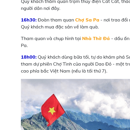
Quý khách thăm quan trạm thủy điện Cát Cát, thác
người dân nơi đây.
16h30:
Đoàn tham quan
Chợ Sa Pa
- nơi trao đổ
Quý khách mua đặc sản về làm quà.
Tham quan và chụp hình tại
Nhà Thờ Đá
- dấu ấn
Pa.
18h00:
Quý khách dùng bữa tối, tự do khám phá Sap
tham dự phiên Chợ Tình của người Dao Đỏ - một tr
cao phía bắc Việt Nam (nếu là tối thứ 7).