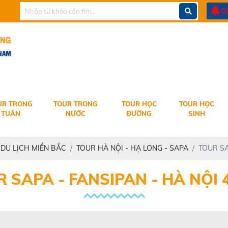
IET THANG TRAVEL KÍNH CHÀO QUÝ KHÁCH
0
UR TRONG
TOUR TRONG
TOUR HỌC
TOUR HỌC
TUẦN
NƯỚC
ĐƯỜNG
SINH
DU LỊCH MIỀN BẮC
TOUR HÀ NỘI - HẠ LONG - SAPA
TOUR SA
 SAPA - FANSIPAN - HÀ NỘI