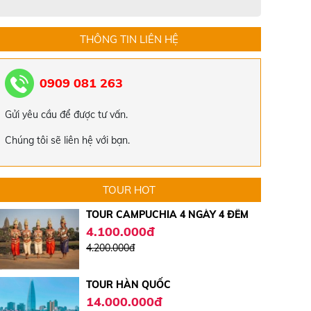
THÔNG TIN LIÊN HỆ
TOUR ĐÀ NẴNG - HỘI AN - HUẾ -
ĐỘNG THIÊN ĐƯỜNG TẾT ÂM LỊCH
2024
5.519.000đ
0909 081 263
5.550.000đ
TOUR HÀN QUỐC 4 NGÀY 4 ĐÊM
Gửi yêu cầu để được tư vấn.
15.000.000đ
Chúng tôi sẽ liên hệ với bạn.
17.000.000đ
TOUR CAMPUCHIA 4 NGÀY 4 ĐÊM
TOUR HOT
4.100.000đ
4.200.000đ
TOUR HÀN QUỐC
14.000.000đ
15.000.000đ