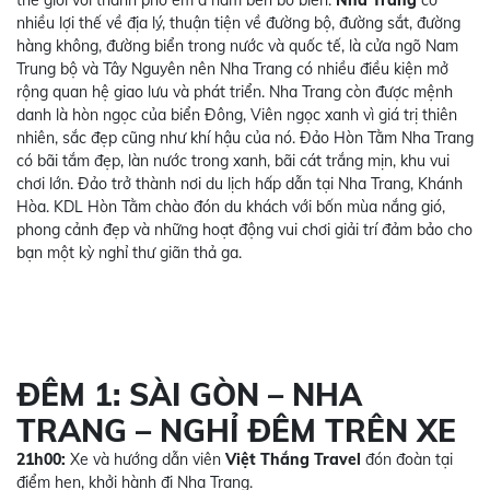
thế giới với thành phố êm ả nằm bên bờ biển.
Nha Trang
có
nhiều lợi thế về địa lý, thuận tiện về đường bộ, đường sắt, đường
hàng không, đường biển trong nước và quốc tế, là cửa ngõ Nam
Trung bộ và Tây Nguyên nên Nha Trang có nhiều điều kiện mở
rộng quan hệ giao lưu và phát triển. Nha Trang còn được mệnh
danh là hòn ngọc của biển Đông, Viên ngọc xanh vì giá trị thiên
nhiên, sắc đẹp cũng như khí hậu của nó. Đảo Hòn Tằm Nha Trang
có bãi tắm đẹp, làn nước trong xanh, bãi cát trắng mịn
, khu vui
chơi lớn. Đảo trở thành nơi du lịch hấp dẫn tại Nha Trang, Khánh
Hòa. KDL Hòn Tằm chào đón du khách với bốn mùa nắng gió,
phong cảnh đẹp và những hoạt động vui chơi giải trí đảm bảo cho
bạn một kỳ nghỉ thư giãn thả ga.
ĐÊM 1: SÀI GÒN – NHA
TRANG – NGHỈ ĐÊM TRÊN XE
21h00:
Xe và hướng dẫn viên
Việt Thắng Travel
đón đoàn tại
điểm hẹn, khởi hành đi Nha Trang.