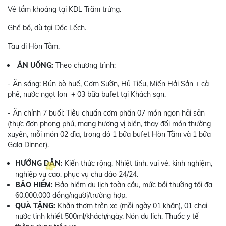
Vé tắm khoáng tại KDL Trăm trứng.
Ghế bố, dù tại Dốc Lếch.
Tàu đi Hòn Tằm.
ĂN UỐNG:
Theo chương trình:
- Ăn sáng: Bún bò huế, Cơm Sườn, Hủ Tiếu, Miến Hải Sản + cà
phê, nước ngọt lon + 03 bữa bufet tại Khách sạn.
- Ăn chính 7 buổi: Tiêu chuẩn cơm phần 07 món ngon hải sản
(thực đơn phong phú, mang hương vị biển, thay đổi món thường
xuyên, mỗi món 02 dĩa, trong đó 1 bữa bufet Hòn Tằm và 1 bữa
Gala Dinner).
HƯỚNG DẪN:
Kiến thức rộng, Nhiệt tình, vui vẻ, kinh nghiệm,
nghiệp vụ cao, phục vụ chu đáo 24/24.
BẢO HIỂM:
Bảo hiểm du lịch toàn cầu, mức bồi thường tối đa
60.000.000 đồng/người/trường hợp.
QUÀ TẶNG:
Khăn thơm trên xe (mỗi ngày 01 khăn), 01 chai
nước tinh khiết 500ml/khách/ngày, Nón du lich. Thuốc y tế