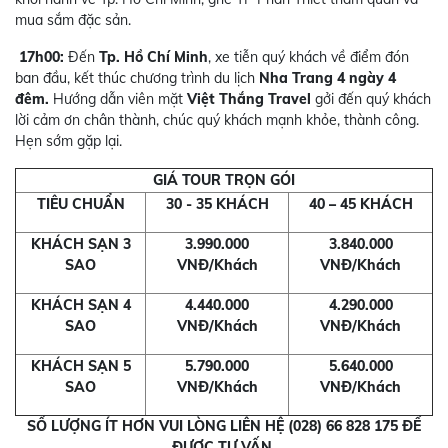
mua sắm đặc sản.
17h00:
Đến
Tp. Hồ Chí Minh
, xe tiễn quý khách về điểm đón
ban đầu, kết thúc chương trình du lịch
Nha Trang 4 ngày 4
đêm.
Hướng dẫn viên mặt
Việt Thắng Travel
gởi đến quý khách
lời cảm ơn chân thành, chúc quý khách mạnh khỏe, thành công.
Hẹn sớm gặp lại.
GIÁ TOUR TRỌN GÓI
TIÊU CHUẨN
30 - 35 KHÁCH
40 – 45 KHÁCH
KHÁCH SẠN 3
3.990.000
3.840.000
SAO
VNĐ/Khách
VNĐ/Khách
KHÁCH SẠN 4
4.440.000
4.290.000
SAO
VNĐ/Khách
VNĐ/Khách
KHÁCH SẠN 5
5.790.000
5.640.000
SAO
VNĐ/Khách
VNĐ/Khách
SỐ LƯỢNG ÍT HƠN VUI LÒNG LIÊN HỆ (028) 66 828 175 ĐỂ
ĐƯỢC TƯ VẤN