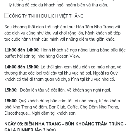
lý tưởng để các du khách ngồi ngắm biển và thư giãn.
Sau khoảng thời gian trải nghiệm tour Hòn Tằm Nha Trang với
các dịch vụ cũng như khu vui chơi rộng lớn, hành khách sẽ tiếp
tục cuộc hành trình của mình với những điểm thư giãn khác.
11h30 đến 14h00:
Hành khách sẽ nạp năng lượng bằng bữa tiệc
buffet hải sản tại nhà hàng Ocean View.
14h00 đến 15h00:
Là thời gian xem biểu diễn ca múa nhạc, và
thưởng thức các loại trái cây tại khu vực hồ bơi. Ngoài ra Quý
khách có thể đi tham quan và chụp hình tại khu vực nhà cổ.
15h30:
Đoàn lên tàu về đất liền. Về khách sạn nghỉ ngơi.
18h00:
Quý khách dùng bữa cơm tối tại nhà hàng, tự do khám
phá Nha Trang về đêm, Bar Club, Coffe, Chợ Đêm Nha Trang,
Discotheque,…Nghỉ đêm tại khách sạn.
NGÀY 03: BIỂN NHA TRANG – BÙN KHOÁNG TRĂM TRỨNG -
GALA DINNER (Ăn 3 bữa)