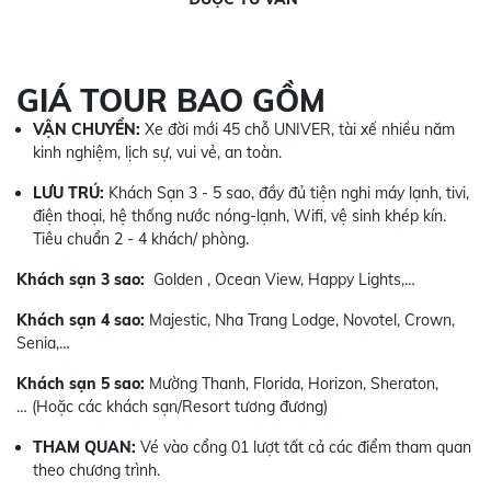
GIÁ TOUR BAO GỒM
VẬN CHUYỂN:
Xe đời mới 45 chỗ UNIVER, tài xế nhiều năm
kinh nghiệm, lịch sự, vui vẻ, an toàn.
LƯU TRÚ:
Khách Sạn 3 - 5 sao, đầy đủ tiện nghi máy lạnh, tivi,
điện thoại, hệ thống nước nóng-lạnh, Wifi, vệ sinh khép kín.
Tiêu chuẩn 2 - 4 khách/ phòng.
Khách sạn 3 sao:
Golden , Ocean View, Happy Lights,…
Khách sạn 4 sao:
Majestic, Nha Trang Lodge, Novotel, Crown,
Senia,…
Khách sạn 5 sao:
Mường Thanh, Florida, Horizon, Sheraton,
… (Hoặc các khách sạn/Resort tương đương)
THAM QUAN:
Vé vào cổng 01 lượt tất cả các điểm tham quan
theo chương trình.