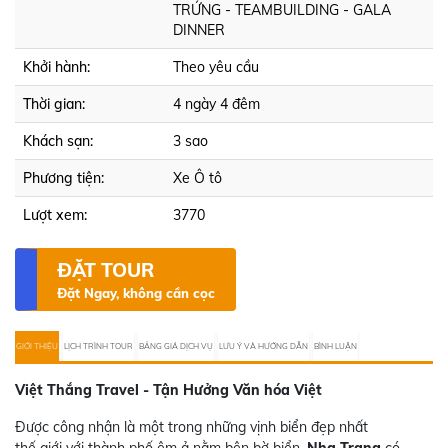
TRỨNG - TEAMBUILDING - GALA
DINNER
Khởi hành:
Theo yêu cầu
Thời gian:
4 ngày 4 đêm
Khách sạn:
3 sao
Phương tiện:
Xe Ô tô
Lượt xem:
3770
ĐẶT TOUR
Đặt Ngay, không cần cọc
GIỚI THIỆU
LỊCH TRÌNH TOUR
BẢNG GIÁ DỊCH VỤ
LƯU Ý VÀ HƯỚNG DẪN
BÌNH LUẬN
Việt Thắng Travel -
Tận Hưởng Văn hóa Việt
Được công nhận là một trong những vịnh biển đẹp nhất