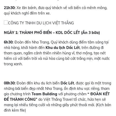
21h30:
Xe lăn bánh, đưa quý khách về với biển cả mênh mông,
quý khách nghỉ đêm trên xe.
NGÀY 1: THÀNH PHỐ BIỂN – KDL DỐC LẾT (Ăn 3 bữa)
6h30:
Đoàn đến Nha Trang, Quý khách dùng điểm tâm sáng tại
nhà hàng, khởi hành đến
Khu du lịch Dốc Lết
, trên đường đi
tham quan, ngắm cảnh thiên nhiên hùng vĩ, thơ mộng, tạo nét
hiếm có với biển trời và núi hòa cùng bờ cát trắng mịn, mặt nước
trong xanh.
08h30:
Đoàn đến khu du lich biển
Dốc Lết
, được gọi là một trong
những bãi biển đẹp nhất Nha Trang, ổn định khu vực riêng, tham
gia chương trình
Team Building
với phương châm
“ ĐOÀN KẾT
ĐỂ THÀNH CÔNG”
do Việt Thắng Travel tổ chức, hứa hẹn sẽ
mang lại nhiều tiếng cười và những giây phút thoải mái. (Kịch bản
đính kèm file)