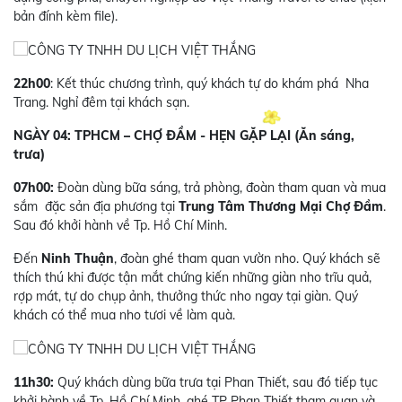
bản đính kèm file).
22h00
: Kết thúc chương trình, quý khách tự do khám phá Nha
Trang. Nghỉ đêm tại khách sạn.
NGÀY 04: TPHCM – CHỢ ĐẦM - HẸN GẶP LẠI (Ăn sáng,
trưa)
07h00:
Đoàn dùng bữa sáng, trả phòng, đoàn tham quan và mua
sắm đặc sản địa phương tại
Trung Tâm Thương Mại Chợ Đầm
.
Sau đó khởi hành về Tp. Hồ Chí Minh.
Đến
Ninh Thuận
, đoàn ghé tham quan vườn nho. Quý khách sẽ
thích thú khi được tận mắt chứng kiến những giàn nho trĩu quả,
rợp mát, tự do chụp ảnh, thưởng thức nho ngay tại giàn. Quý
khách có thể mua nho tươi về làm quà.
11h30:
Quý khách dùng bữa trưa tại Phan Thiết, sau đó tiếp tục
khởi hành về Tp. Hồ Chí Minh, ghé TP Phan Thiết tham quan và