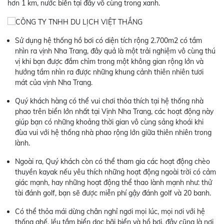
hơn 1 km, nước biển tại đây vô cùng trong xanh.
Sử dụng hệ thống hồ bơi có diện tích rộng 2.700m2 có tầm
nhìn ra vịnh Nha Trang, đây quả là một trải nghiệm vô cùng thú
vị khi bạn được đắm chìm trong một không gian rộng lớn và
hướng tầm nhìn ra được những khung cảnh thiên nhiên tươi
mát của vịnh Nha Trang.
Quý khách hàng có thể vui chơi thỏa thích tại hệ thống nhà
phao trên biển lớn nhất tại Vịnh Nha Trang, các hoạt động này
giúp bạn có những khoảng thời gian vô cùng sảng khoái khi
đùa vui với hệ thống nhà phao rộng lớn giữa thiên nhiên trong
lành.
Ngoài ra, Quý khách còn có thể tham gia các hoạt động chèo
thuyền kayak nếu yêu thích những hoạt động ngoài trời có cảm
giác mạnh, hay những hoạt động thể thao lành mạnh như: thử
tài đánh golf, bạn sẽ được miễn phí gậy đánh golf và 20 banh.
Có thể thỏa mái dừng chân nghỉ ngơi mọi lúc, mọi nơi với hệ
thống ghế, lều tắm biển dọc bãi biển và hồ bơi, đây cũng là nơi