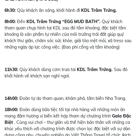
6h30:
Qúy khách ăn sáng, khởi hành đi
KDL Trăm Trứng.
8h00:
Đến
KDL Trăm Trứng “EGG MUD BATH”.
Quý khách
tham quan chụp hình tại KDL sau đó tắm khoáng, đặc biệt tắm
khoáng là sản phẩm tự nhiên của môi trường trái đất giúp quý
khách thư giãn, chăm sóc sức khỏe, giải tỏa mệt mỏi, xã tress sau
những ngày áp lực công việc. (Bao phí cổng và tắm khoáng)
11h30:
Qúy khách dùng cơm trưa tai
KDL Trăm Trứng.
Sau đó
khởi hành về khách sạn nghỉ ngơi.
14h00:
Đoàn tự do tham quan, khám phá, tắm biển Nha Trang.
18h00:
Đoàn dùng bữa tiệc tối tại nhà hàng với những món ăn
mang đậm hương vị biển kết hợp tham dự chương trình
Gala Đặc
Biệt
. Cùng vui chơi – thư giãn và thể hiện bản thân với những ca
khúc yêu thích với chương trình được chọn lọc đặc biệt với sự dàn
dựng công phu, chuyên nghiệp do Việt Thắng Travel tổ chức (kịch