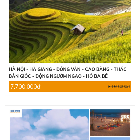
HÀ NỘI - HÀ GIANG - ĐỒNG VĂN - CAO BẰNG - THÁC
BẢN GIỐC - ĐỘNG NGƯỜM NGAO - HỒ BA BỂ
7.700.000đ
8.150.000đ