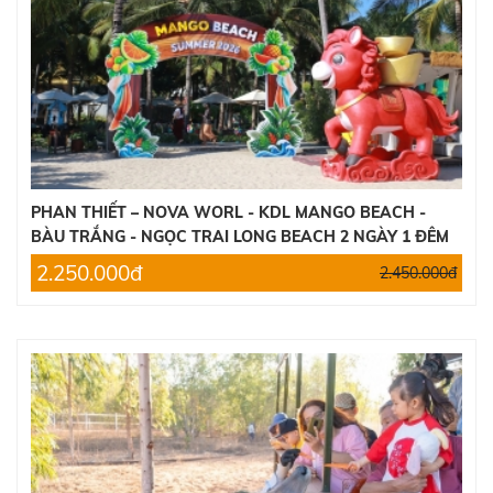
5.550.000đ
TOUR HÀN QUỐC 4 NGÀY 4 ĐÊM
15.000.000đ
17.000.000đ
TOUR CAMPUCHIA 4 NGÀY 4 ĐÊM
4.100.000đ
4.200.000đ
PHAN THIẾT – NOVA WORL - KDL MANGO BEACH -
BÀU TRẮNG - NGỌC TRAI LONG BEACH 2 NGÀY 1 ĐÊM
TOUR HÀN QUỐC
2.250.000đ
2.450.000đ
14.000.000đ
15.000.000đ
TOUR ĐÀ LẠT 3 NGÀY 2 ĐÊM
Liên hệ
TOUR CÁT BI - QUẢNG NINH - NINH BÌNH