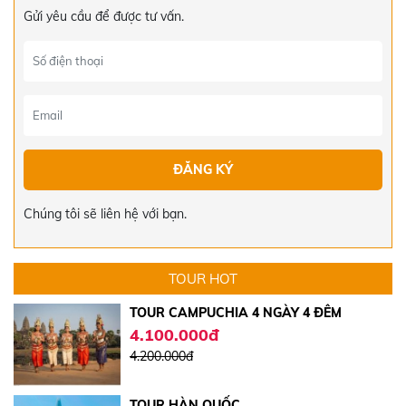
Gửi yêu cầu để được tư vấn.
TOUR ĐÀ NẴNG - HỘI AN - HUẾ - ĐỘNG
THIÊN ĐƯỜNG TẾT ÂM LỊCH 2024
5.519.000đ
5.550.000đ
TOUR HÀN QUỐC 4 NGÀY 4 ĐÊM
15.000.000đ
Chúng tôi sẽ liên hệ với bạn.
17.000.000đ
TOUR CAMPUCHIA 4 NGÀY 4 ĐÊM
TOUR HOT
4.100.000đ
4.200.000đ
TOUR HÀN QUỐC
14.000.000đ
15.000.000đ