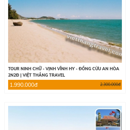
TOUR NINH CHỮ - VỊNH VĨNH HY - ĐỒNG CỪU AN HÒA
2N2Đ | VIỆT THẮNG TRAVEL
1.990.000đ
2.300.000đ