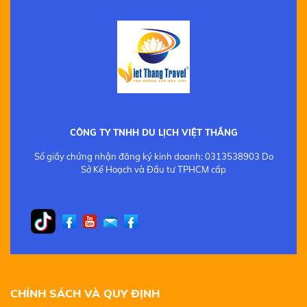
CÔNG TY TNHH DU LỊCH VIỆT THẮNG
Số giấy chứng nhận đăng ký kinh doanh: 0313538903 Do
Sở Kế Hoạch và Đầu tư TPHCM cấp
CHÍNH SÁCH VÀ QUY ĐỊNH