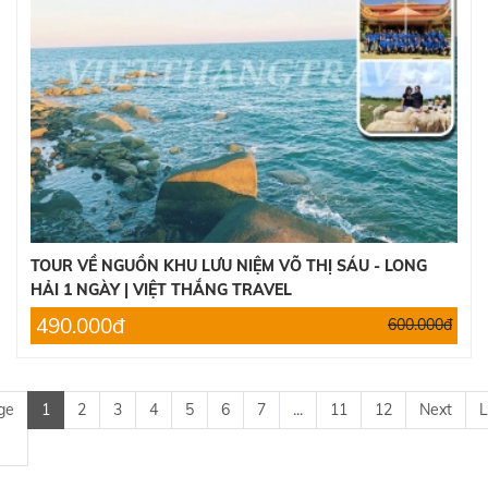
TOUR VỀ NGUỒN KHU LƯU NIỆM VÕ THỊ SÁU - LONG
HẢI 1 NGÀY | VIỆT THẮNG TRAVEL
490.000đ
600.000đ
ge
1
2
3
4
5
6
7
...
11
12
Next
L