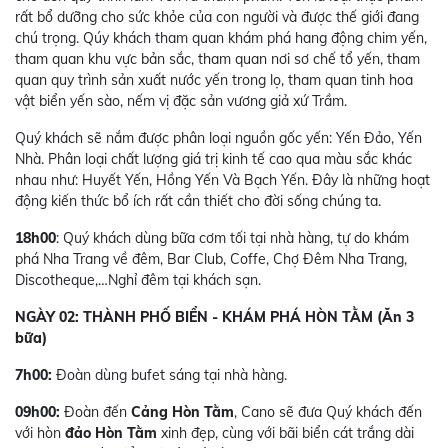
rất bổ dưỡng cho sức khỏe của con người và được thế giới đang
chú trọng. Qúy khách tham quan khám phá hang động chim yến,
tham quan khu vực bản sắc, tham quan nơi sơ chế tổ yến, tham
quan quy trình sản xuất nước yến trong lọ, tham quan tinh hoa
vật biển yến sào, nếm vị đặc sản vương giả xứ Trầm.
Quý khách sẽ nắm được phân loại nguồn gốc yến: Yến Đảo, Yến
Nhà. Phân loại chất lượng giá trị kinh tế cao qua màu sắc khác
nhau như: Huyết Yến, Hồng Yến Và Bạch Yến. Đây là những hoạt
động kiến thức bổ ích rất cần thiết cho đời sống chúng ta.
18h00
: Quý khách dùng bữa cơm tối tại nhà hàng, tự do khám
phá Nha Trang về đêm, Bar Club, Coffe, Chợ Đêm Nha Trang,
Discotheque,…Nghỉ đêm tại khách sạn.
NGÀY 02: THÀNH PHỐ BIỂN - KHÁM PHÁ HÒN TẰM (Ăn 3
bữa)
7h00:
Đoàn dùng bufet sáng tại nhà hàng.
09h00:
Đoàn đến
Cảng Hòn Tằm
, Cano sẽ đưa Quý khách đến
với hòn
đảo Hòn Tằm
xinh đẹp, cùng với bãi biển cát trắng dài