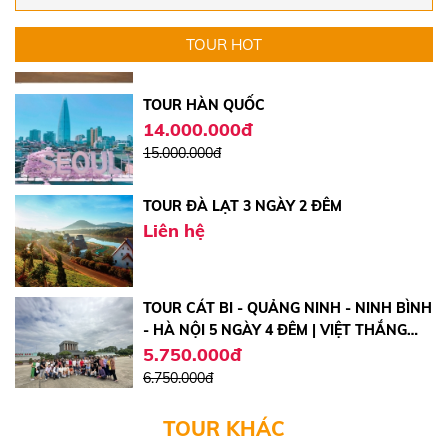
4.200.000đ
TOUR HOT
TOUR HÀN QUỐC
14.000.000đ
15.000.000đ
TOUR ĐÀ LẠT 3 NGÀY 2 ĐÊM
Liên hệ
TOUR CÁT BI - QUẢNG NINH - NINH BÌNH
- HÀ NỘI 5 NGÀY 4 ĐÊM | VIỆT THẮNG
TRAVEL
5.750.000đ
6.750.000đ
TOUR ĐÀ LẠT 4 NGÀY 3 ĐÊM
3.260.000đ
2.690.000đ
TOUR KHÁC