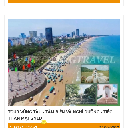
TOUR VŨNG TÀU - TẮM BIỂN VÀ NGHỈ DƯỠNG - TIỆC
THÂN MẬT 2N1Đ
1.910.000đ
2.100.000đ