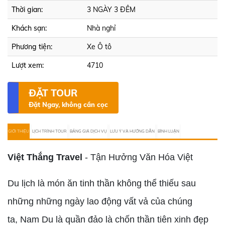
Thời gian:
3 NGÀY 3 ĐÊM
Khách sạn:
Nhà nghỉ
Phương tiện:
Xe Ô tô
Lượt xem:
4710
ĐẶT TOUR
Đặt Ngay, không cần cọc
GIỚI THIỆU
LỊCH TRÌNH TOUR
BẢNG GIÁ DỊCH VỤ
LƯU Ý VÀ HƯỚNG DẪN
BÌNH LUẬN
Việt Thắng Travel
- Tận Hưởng Văn Hóa Việt
Du lịch là món ăn tinh thần không thể thiếu sau
những những ngày lao động vất vả của chúng
ta, Nam Du là quần đảo là chốn thần tiên xinh đẹp