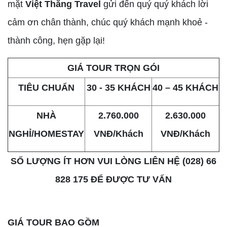
mặt
Việt Thắng Travel
gửi đến quý quý khách lời
cảm ơn chân thành, chúc quý khách mạnh khoẻ -
thành công, hẹn gặp lại!
GIÁ TOUR TRỌN GÓI
TIÊU CHUẨN
30 - 35 KHÁCH
40 – 45 KHÁCH
NHÀ
2.760.000
2.630.000
NGHỈ/HOMESTAY
VNĐ/Khách
VNĐ/Khách
SỐ LƯỢNG ÍT HƠN VUI LÒNG LIÊN HỆ (028) 66
828 175 ĐỂ ĐƯỢC TƯ VẤN
GIÁ TOUR BAO GỒM