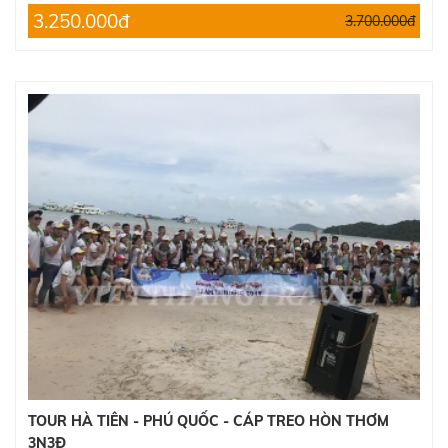
CHUYÊN NGHIỆP
3.250.000đ
3.700.000đ
TOUR HÀ TIÊN - PHÚ QUỐC - CÁP TREO HÒN THƠM
3N3Đ