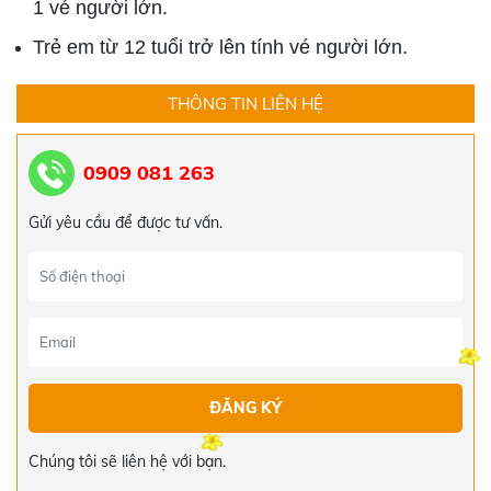
1 vé người lớn.
Trẻ em từ 12 tuổi trở lên tính vé người lớn.
THÔNG TIN LIÊN HỆ
0909 081 263
TOUR ĐÀ NẴNG - HỘI AN - HUẾ - ĐỘNG
Gửi yêu cầu để được tư vấn.
THIÊN ĐƯỜNG TẾT ÂM LỊCH 2024
5.519.000đ
5.550.000đ
TOUR HÀN QUỐC 4 NGÀY 4 ĐÊM
15.000.000đ
17.000.000đ
TOUR CAMPUCHIA 4 NGÀY 4 ĐÊM
Chúng tôi sẽ liên hệ với bạn.
4.100.000đ