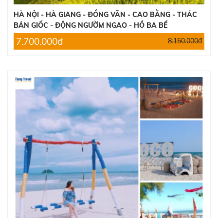
HÀ NỘI - HÀ GIANG - ĐỒNG VĂN - CAO BẰNG - THÁC
BẢN GIỐC - ĐỘNG NGƯỜM NGAO - HỒ BA BỂ
7.700.000đ
8.150.000đ