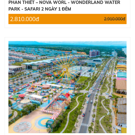
TOUR ĐÀ LẠT 3 NGÀY 2 ĐÊM
PHAN THIẾT – NOVA WORL - WONDERLAND WATER
2.390.000đ
PARK - SAFARI 2 NGÀY 1 ĐÊM
2.600.000đ
2.810.000đ
2.910.000đ