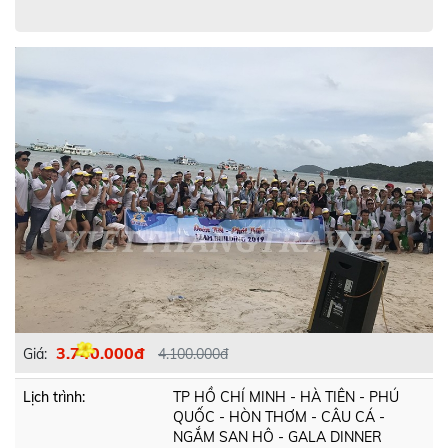
3.740.000đ
Giá:
4.100.000đ
Lịch trình:
TP HỒ CHÍ MINH - HÀ TIÊN - PHÚ
QUỐC - HÒN THƠM - CÂU CÁ -
NGẮM SAN HÔ - GALA DINNER