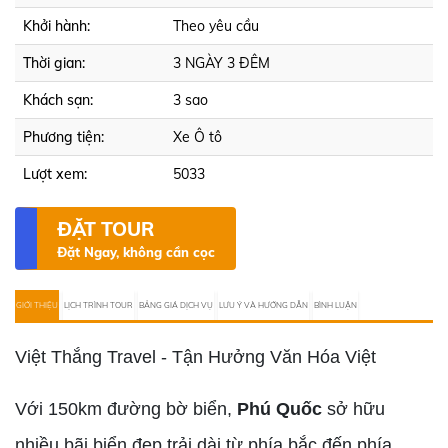
Khởi hành:
Theo yêu cầu
Thời gian:
3 NGÀY 3 ĐÊM
Khách sạn:
3 sao
Phương tiện:
Xe Ô tô
Lượt xem:
5033
ĐẶT TOUR
Đặt Ngay, không cần cọc
GIỚI THIỆU
LỊCH TRÌNH TOUR
BẢNG GIÁ DỊCH VỤ
LƯU Ý VÀ HƯỚNG DẪN
BÌNH LUẬN
Việt Thắng Travel - Tận Hưởng Văn Hóa Việt
Với 150km đường bờ biển,
Phú Quốc
sở hữu
nhiều bãi biển đẹp trải dài từ phía bắc đến phía