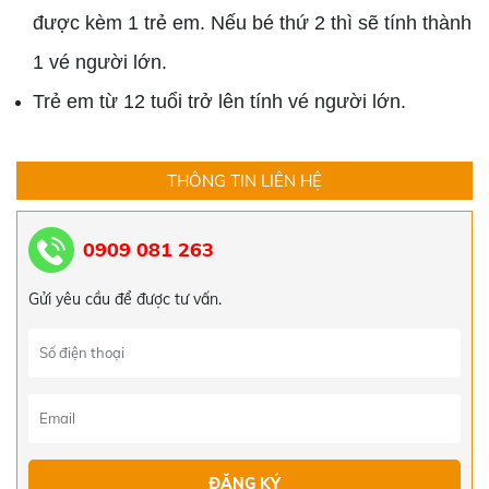
được kèm 1 trẻ em. Nếu bé thứ 2 thì sẽ tính thành
1 vé người lớn.
Trẻ em từ 12 tuổi trở lên tính vé người lớn.
THÔNG TIN LIÊN HỆ
0909 081 263
Gửi yêu cầu để được tư vấn.
TOUR ĐÀ NẴNG - HỘI AN - HUẾ - ĐỘNG
THIÊN ĐƯỜNG TẾT ÂM LỊCH 2024
5.519.000đ
5.550.000đ