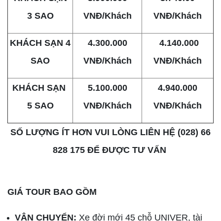
3 SAO
VNĐ/Khách
VNĐ/Khách
KHÁCH SẠN 4
4.300.000
4.140.000
SAO
VNĐ/Khách
VNĐ/Khách
KHÁCH SẠN
5.100.000
4.940.000
5 SAO
VNĐ/Khách
VNĐ/Khách
SỐ LƯỢNG ÍT HƠN VUI LÒNG LIÊN HỆ (028) 66
828 175 ĐỂ ĐƯỢC TƯ VẤN
GIÁ TOUR BAO GỒM
VẬN CHUYỂN:
Xe đời mới 45 chỗ UNIVER, tài