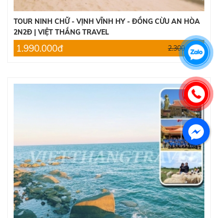
TOUR NINH CHỮ - VỊNH VĨNH HY - ĐỒNG CỪU AN HÒA
2N2Đ | VIỆT THẮNG TRAVEL
1.990.000đ
2.300.000đ