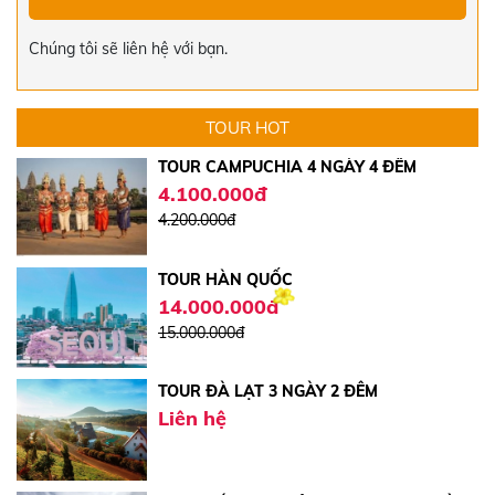
TOUR HÀN QUỐC 4 NGÀY 4 ĐÊM
15.000.000đ
Chúng tôi sẽ liên hệ với bạn.
17.000.000đ
TOUR CAMPUCHIA 4 NGÀY 4 ĐÊM
TOUR HOT
4.100.000đ
4.200.000đ
TOUR HÀN QUỐC
14.000.000đ
15.000.000đ
TOUR ĐÀ LẠT 3 NGÀY 2 ĐÊM
Liên hệ
TOUR CÁT BI - QUẢNG NINH - NINH BÌNH
- HÀ NỘI 5 NGÀY 4 ĐÊM | VIỆT THẮNG