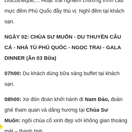
Discotheque,... Hoặc trải nghiệm chương trình câu
mực đêm Phú Quốc đầy thú vị. Nghỉ đêm tại khách
sạn.
NGÀY 02: CHÙA SƯ MUÔN - DU THUYỀN CÂU
CÁ - NHÀ TÙ PHÚ QUỐC - NGỌC TRAI - GALA
DINNER (Ăn 03 Bữa)
07h00:
Du khách dùng bữa sáng buffet tại khách
sạn.
08h00:
Xe đón đoàn khởi hành đi
Nam Đảo,
đoàn
ghé tham quan và dâng hương tại
Chùa Sư
Muôn:
ngôi chùa cổ xinh đẹp với không gian thoáng
mát – thanh tịnh.