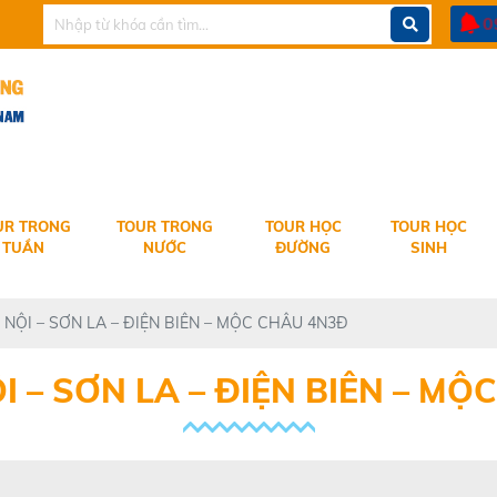
ANG TRAVEL KÍNH CHÀO QUÝ KHÁCH
0
UR TRONG
TOUR TRONG
TOUR HỌC
TOUR HỌC
TUẦN
NƯỚC
ĐƯỜNG
SINH
À NỘI – SƠN LA – ĐIỆN BIÊN – MỘC CHÂU 4N3Đ
I – SƠN LA – ĐIỆN BIÊN – MỘ