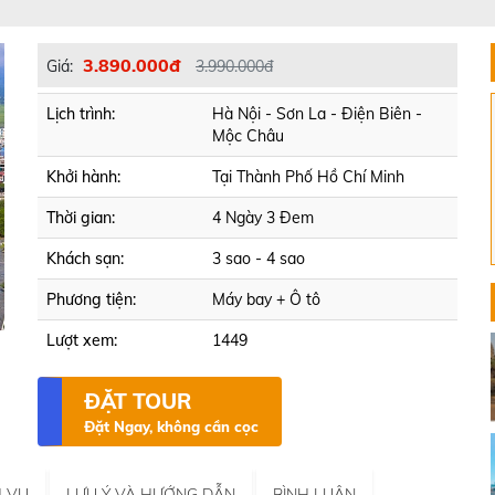
3.890.000đ
Giá:
3.990.000đ
Lịch trình:
Hà Nội - Sơn La - Điện Biên -
Mộc Châu
Khởi hành:
Tại Thành Phố Hồ Chí Minh
Thời gian:
4 Ngày 3 Đem
Khách sạn:
3 sao - 4 sao
Phương tiện:
Máy bay + Ô tô
Lượt xem:
1449
ĐẶT TOUR
Đặt Ngay, không cần cọc
H VỤ
LƯU Ý VÀ HƯỚNG DẪN
BÌNH LUẬN