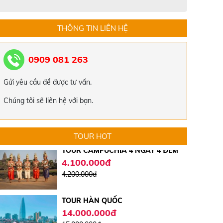
TOUR ĐÀ NẴNG - HỘI AN - HUẾ -
THÔNG TIN LIÊN HỆ
ĐỘNG THIÊN ĐƯỜNG TẾT ÂM LỊCH
2024
5.519.000đ
5.550.000đ
0909 081 263
TOUR HÀN QUỐC 4 NGÀY 4 ĐÊM
Gửi yêu cầu để được tư vấn.
15.000.000đ
17.000.000đ
Chúng tôi sẽ liên hệ với bạn.
TOUR CAMPUCHIA 4 NGÀY 4 ĐÊM
4.100.000đ
TOUR HOT
4.200.000đ
TOUR HÀN QUỐC
14.000.000đ
15.000.000đ