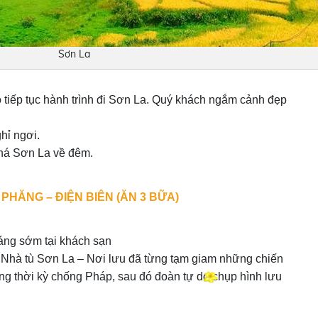
Sơn La
 tiếp tục hành trình đi Sơn La. Quý khách ngắm cảnh đẹp
hỉ ngơi.
phá Sơn La về đêm.
PHĂNG – ĐIỆN BIÊN (ĂN 3 BỮA)
áng sớm tại khách sạn
Nhà tù Sơn La – Nơi lưu đã từng tạm giam những chiến
ng thời kỳ chống Pháp, sau đó đoàn tự do chụp hình lưu