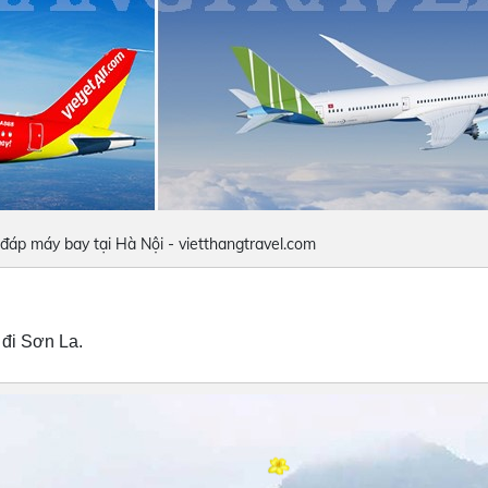
áp máy bay tại Hà Nội - vietthangtravel.com
 đi Sơn La.