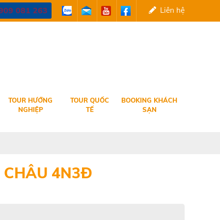
909 081 263
Liên hệ
TOUR HƯỚNG
TOUR QUỐC
BOOKING KHÁCH
NGHIỆP
TẾ
SẠN
C CHÂU 4N3Đ