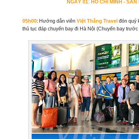
NGÀY 01: HỒ CHÍ MINH - SÂN
05h00
: Hướng dẫn viên
Việt Thắng Travel
đón quý k
thủ tục đáp chuyến bay đi Hà Nội (Chuyến bay trước