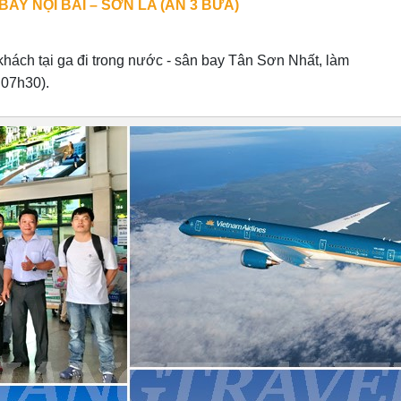
 BAY NỘI BÀI – SƠN LA (ĂN 3 BỮA)
hách tại ga đi trong nước - sân bay Tân Sơn Nhất, làm
 07h30).