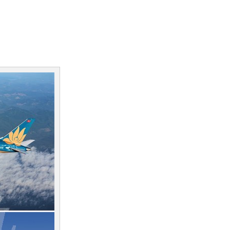
6.750.000đ
TOUR ĐÀ LẠT 4 NGÀY 3 ĐÊM
3.260.000đ
2.690.000đ
TOUR ĐÀ LẠT 3 NGÀY 2 ĐÊM
2.390.000đ
2.600.000đ