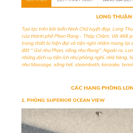
LONG THUẬN
Tọa lạc trên bãi biển Ninh Chữ tuyệt đẹp, Long Th
của thành phố Phan Rang - Tháp Chàm. Với 468 p
trang thiết bị hiện đại và tiện nghi nhằm mang lại 
đất " Gió như Phan, nắng như Rang". Ngoài ra, Lo
những dịch vụ tiện ích như phòng nghỉ, nhà hàng, hội
như Massage, xông hơi, steambath, karaoke, tennis, go
CÁC HẠNG PHÒNG LON
1. PHÒNG SUPERIOR OCEAN VIEW