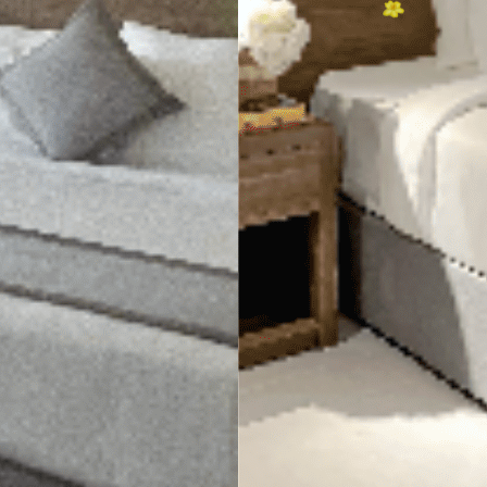
6.750.000đ
TOUR ĐÀ LẠT 4 NGÀY 3 ĐÊM
3.260.000đ
2.690.000đ
TOUR ĐÀ LẠT 3 NGÀY 2 ĐÊM
2.390.000đ
2.600.000đ