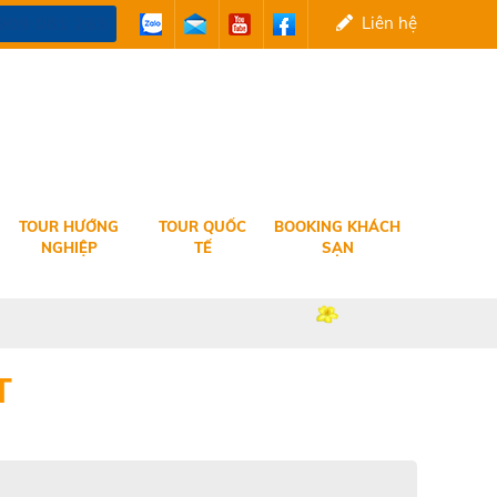
909 081 263
Liên hệ
TOUR HƯỚNG
TOUR QUỐC
BOOKING KHÁCH
NGHIỆP
TẾ
SẠN
T