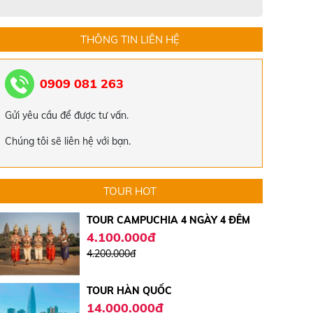
THÔNG TIN LIÊN HỆ
TOUR ĐÀ NẴNG - HỘI AN - HUẾ -
ĐỘNG THIÊN ĐƯỜNG TẾT ÂM LỊCH
2024
5.519.000đ
0909 081 263
5.550.000đ
TOUR HÀN QUỐC 4 NGÀY 4 ĐÊM
Gửi yêu cầu để được tư vấn.
15.000.000đ
Chúng tôi sẽ liên hệ với bạn.
17.000.000đ
TOUR CAMPUCHIA 4 NGÀY 4 ĐÊM
TOUR HOT
4.100.000đ
4.200.000đ
TOUR HÀN QUỐC
14.000.000đ
15.000.000đ