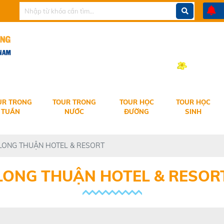
ET THANG TRAVEL KÍNH CHÀO QUÝ KHÁCH
0
UR TRONG
TOUR TRONG
TOUR HỌC
TOUR HỌC
TUẦN
NƯỚC
ĐƯỜNG
SINH
LONG THUẬN HOTEL & RESORT
LONG THUẬN HOTEL & RESOR