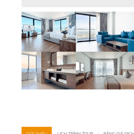
GIỚI THIỆU
LỊCH TRÌNH TOUR
BẢNG GIÁ DỊC