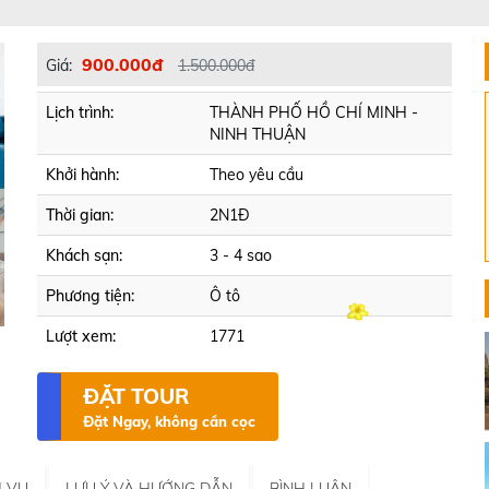
900.000đ
Giá:
1.500.000đ
Lịch trình:
THÀNH PHỐ HỒ CHÍ MINH -
NINH THUẬN
Khởi hành:
Theo yêu cầu
Thời gian:
2N1Đ
Khách sạn:
3 - 4 sao
Phương tiện:
Ô tô
Lượt xem:
1771
ĐẶT TOUR
Đặt Ngay, không cần cọc
H VỤ
LƯU Ý VÀ HƯỚNG DẪN
BÌNH LUẬN