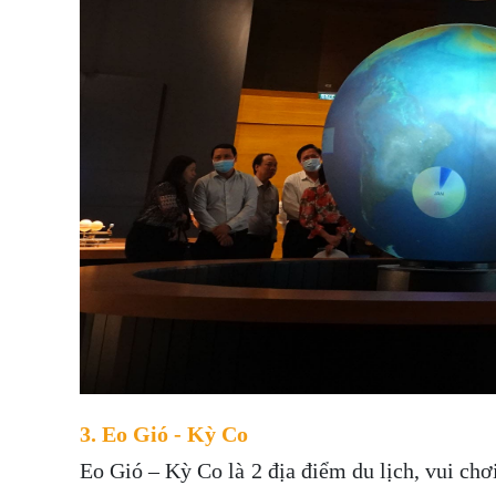
3. Eo Gió - Kỳ Co
Eo Gió – Kỳ Co là 2 địa điểm du lịch, vui ch