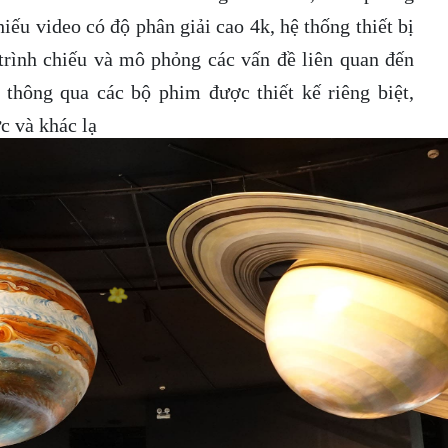
ếu video có độ phân giải cao 4k, hệ thống thiết bị
 trình chiếu và mô phỏng các vấn đề liên quan đến
 thông qua các bộ phim được thiết kế riêng biệt,
c và khác lạ