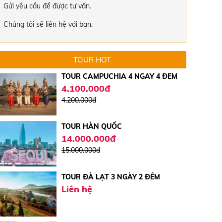
15.000.000đ
Gửi yêu cầu để được tư vấn.
17.000.000đ
Chúng tôi sẽ liên hệ với bạn.
TOUR CAMPUCHIA 4 NGÀY 4 ĐÊM
4.100.000đ
TOUR HOT
4.200.000đ
TOUR HÀN QUỐC
14.000.000đ
15.000.000đ
TOUR ĐÀ LẠT 3 NGÀY 2 ĐÊM
Liên hệ
TOUR CÁT BI - QUẢNG NINH - NINH
BÌNH - HÀ NỘI 5 NGÀY 4 ĐÊM | VIỆT
THẮNG TRAVEL
5.750.000đ