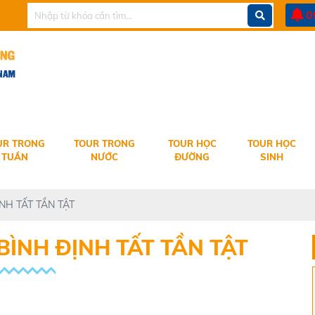
THANG TRAVEL KÍNH CHÀO QUÝ KHÁCH
0
UR TRONG
TOUR TRONG
TOUR HỌC
TOUR HỌC
TUẦN
NƯỚC
ĐƯỜNG
SINH
NH TẤT TẦN TẬT
BÌNH ĐỊNH TẤT TẦN TẬT