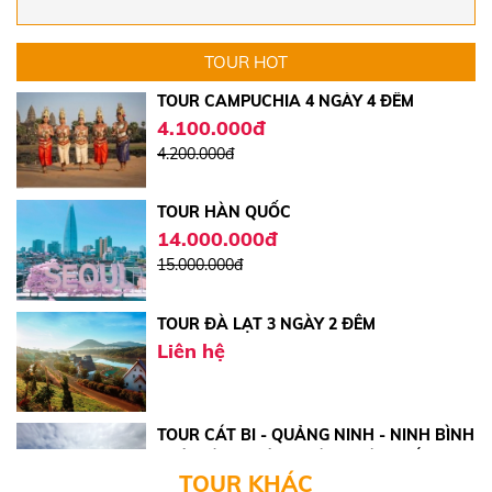
TOUR CAMPUCHIA 4 NGÀY 4 ĐÊM
TOUR HOT
4.100.000đ
4.200.000đ
TOUR HÀN QUỐC
14.000.000đ
15.000.000đ
TOUR ĐÀ LẠT 3 NGÀY 2 ĐÊM
Liên hệ
TOUR CÁT BI - QUẢNG NINH - NINH BÌNH
- HÀ NỘI 5 NGÀY 4 ĐÊM | VIỆT THẮNG
TRAVEL
5.750.000đ
6.750.000đ
TOUR KHÁC
TOUR ĐÀ LẠT 4 NGÀY 3 ĐÊM