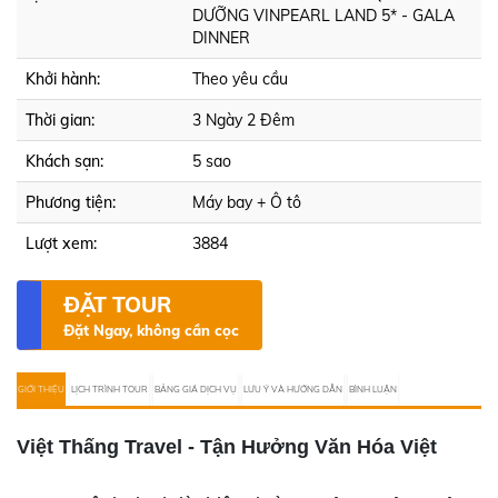
DƯỠNG VINPEARL LAND 5* - GALA
DINNER
Khởi hành:
Theo yêu cầu
Thời gian:
3 Ngày 2 Đêm
Khách sạn:
5 sao
Phương tiện:
Máy bay + Ô tô
Lượt xem:
3884
ĐẶT TOUR
Đặt Ngay, không cần cọc
GIỚI THIỆU
LỊCH TRÌNH TOUR
BẢNG GIÁ DỊCH VỤ
LƯU Ý VÀ HƯỚNG DẪN
BÌNH LUẬN
Việt Thấng Travel - Tận Hưởng Văn Hóa Việt