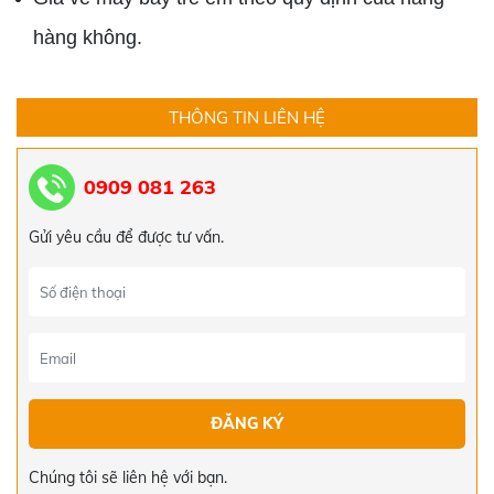
hàng không.
THÔNG TIN LIÊN HỆ
0909 081 263
Gửi yêu cầu để được tư vấn.
TOUR ĐÀ NẴNG - HỘI AN - HUẾ - ĐỘNG
THIÊN ĐƯỜNG TẾT ÂM LỊCH 2024
5.519.000đ
5.550.000đ
TOUR HÀN QUỐC 4 NGÀY 4 ĐÊM
15.000.000đ
Chúng tôi sẽ liên hệ với bạn.
17.000.000đ