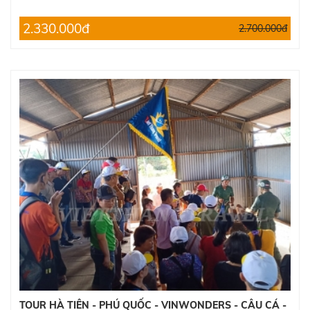
2.330.000đ
2.700.000đ
TOUR HÀ TIÊN - PHÚ QUỐC - VINWONDERS - CÂU CÁ -