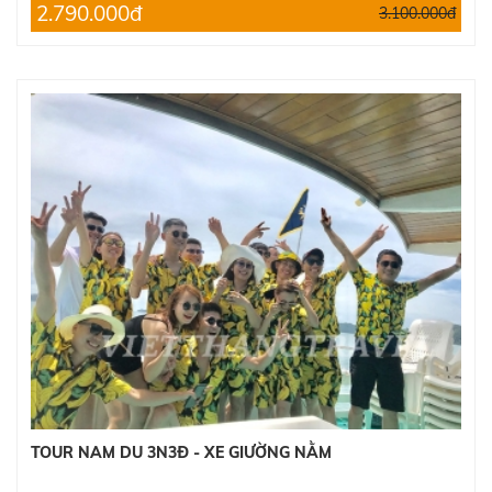
2.790.000đ
3.100.000đ
TOUR NAM DU 3N3Đ - XE GIƯỜNG NẰM