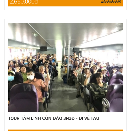
2.650.000đ
2.900.000đ
TOUR TÂM LINH CÔN ĐẢO 3N3Đ - ĐI VỀ TÀU