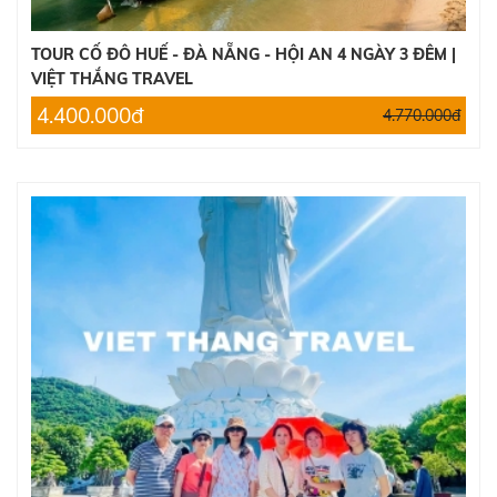
TOUR CỐ ĐÔ HUẾ - ĐÀ NẴNG - HỘI AN 4 NGÀY 3 ĐÊM |
VIỆT THẮNG TRAVEL
4.400.000đ
4.770.000đ