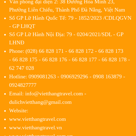
Văn phòng đại diện 2: 38 Đường Hòa Minh 23,
Phường Liên Chiểu, Thành Phố Đà Nẵng, Việt Nam
Số GP Lữ Hành Quốc Tế: 79 - 1852/2023 /CDLQGVN
- GP LHQT
Số GP Lữ Hành Nội Địa: 79 - 0204/2021/SDL - GP
LHNĐ
Phone:
(028) 66 828 171 - 66 828 172 - 66 828 173
- 66 828 175 - 66 828 176 - 66 828 177 - 66 828 178 -
62 747 028
Hotline: 0909081263 - 0906929296 - 0908 163879 -
0924827777
Email: info@vietthangtravel.com -
dulichvietthang@gmail.com
Website:
www.vietthangtravel.com
www.vietthangtravel.vn
www.vietthangtravel.com.vn