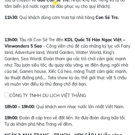
tắm biển (có nước ngọt tại đảo phục vụ cho quý khách).
11h30:
Quý khách dùng cơm trưa tại nhà hàng
Con Sẻ Tre.
13h00:
Tàu rời Con Sẻ Tre đến
KDL Quốc Tế Hòn Ngọc Việt –
Vinwonders 5 Sao
- Công viên chủ đề của những kỷ lục với Fairy
land, Adventure land, World Garden, Water World, King's
Garden, Sea Wordl. Đoàn tham gia các trò chơi cảm giác mạnh
như: Tàu lượn siêu tốc, đu quay dây văng, xe điện đụng, ngôi nhà
của bé, Games house, Xiếc Cá heo, máng Trượt cảm giác mạnh,
ảo thuật đường phố,… Tata show kỳ ảo, thế giới thực vật 5 châu
và muôn vàn điều kỳ thú đang chờ đợi bạn.
18h00 – 19h00:
Quý khách xem nhạc nước lớn nhất Việt Nam.
19h00:
Đoàn đi cáp treo về đất liền. Xe đưa đoàn dùng bữa tối.
Tự do khám phá Nha Trang về đêm.