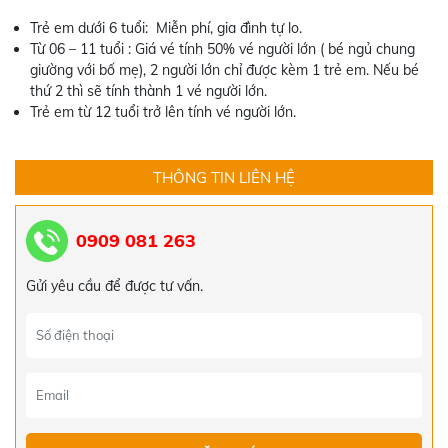
Trẻ em dưới 6 tuổi: Miễn phí, gia đình tự lo.
Từ 06 – 11 tuổi : Giá vé tính 50% vé người lớn ( bé ngủ chung
giường với bố mẹ), 2 người lớn chỉ được kèm 1 trẻ em. Nếu bé
thứ 2 thì sẽ tính thành 1 vé người lớn.
Trẻ em từ 12 tuổi trở lên tính vé người lớn.
THÔNG TIN LIÊN HỆ
0909 081 263
Gửi yêu cầu để được tư vấn.
TOUR ĐÀ NẴNG - HỘI AN - HUẾ - ĐỘNG
THIÊN ĐƯỜNG TẾT ÂM LỊCH 2024
5.519.000đ
5.550.000đ