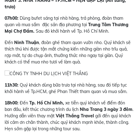
NGÀY 3: NHA TRANG – TP.HCM – HẸN GẶP LẠI (Ăn sáng,
trưa)
07h00:
Dùng bufet sáng tại nhà hàng, trả phòng, đoàn tham
quan và mua sắm đặc sản địa phương tại
Trung Tâm Thương
Mại Chợ Đầm.
Sau đó khởi hành về Tp. Hồ Chí Minh.
Đến
Ninh Thuận
, đoàn ghé tham quan vườn nho. Quý khách sẽ
thích thú khi được tận mắt chứng kiến những giàn nho trĩu quả,
rợp mát, tự do chụp ảnh, thưởng thức nho ngay tại giàn. Quý
khách có thể mua nho tươi về làm quà.
11h30:
Quý khách dùng bữa trưa tại nhà hàng, sau đó tiếp tục
khởi hành về Tp.HCM, ghé Phan Thiết tham quan và mua sắm.
18h00:
Đến
Tp. Hồ Chí Minh,
xe tiễn quý khách về điểm đón
ban đầu, kết thúc chương trình du lịch
Nha Trang 3 ngày 3 đêm
.
Hướng dẫn viên thay mặt
Việt Thắng Travel
gởi đến quý khách
lời cảm ơn chân thành, chúc quý khách mạnh khỏe, thành công.
Hẹn sớm gặp lại trong những tour sau.