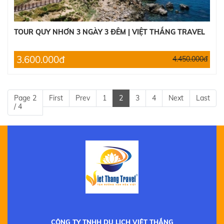
TOUR QUY NHƠN 3 NGÀY 3 ĐÊM | VIỆT THẮNG TRAVEL
3.600.000đ
4.450.000đ
Page 2
First
Prev
1
2
3
4
Next
Last
/ 4
CÔNG TY TNHH DU LỊCH VIỆT THẮNG