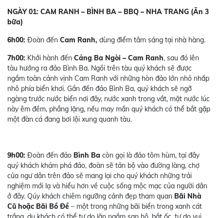
NGÀY 01: CAM RANH – BÌNH BA – BBQ – NHA TRANG (Ăn 3
bữa)
6h00:
Đoàn đến
Cam Ranh,
dùng điểm tâm sáng tại nhà hàng.
7h00:
Khởi hành đến
Cảng Ba Ngòi – Cam Ranh
, sau đó lên
tàu hướng ra đảo Bình Ba. Ngồi trên tàu quý khách sẽ được
ngắm toàn cảnh vịnh Cam Ranh với những hòn đảo lớn nhỏ nhấp
nhô phía biển khơi. Gần đến đảo Bình Ba, quý khách sẽ ngỡ
ngàng trước nước biển nơi đây, nước xanh trong vắt, mặt nước lúc
này êm đềm, phẳng lặng, nếu may mắn quý khách có thể bắt gặp
một đàn cá đang bơi lội xung quanh tàu.
9h00:
Đoàn đến đảo
Bình Ba
còn gọi là đảo tôm hùm, tại đây
quý khách khám phá đảo, đoàn sẽ tản bộ vào đường làng, chợ
của ngư dân trên đảo sẽ mang lại cho quý khách những trải
nghiệm mới lạ và hiểu hơn về cuộc sống mộc mạc của người dân
ở đây. Qúy khách chiêm ngưỡng cảnh đẹp tham quan
Bãi Nhà
Cũ hoặc Bãi Bồ Đề
– một trong những bãi biển trong xanh cát
trắng, du khách có thể tự do lặn ngắm san hô, bắt ốc, tự do vui