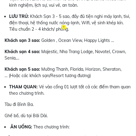
kinh nghiệm, lịch sự, vui vẻ, an toàn.
LƯU TRÚ:
Khách Sạn 3 - 5 sao, đầy đủ tiện nghi máy lạnh, tivi,
điện thoại, hệ thống nước nóng-lạnh, Wifi, vệ sinh khép kín.
Tiêu chuẩn 2 - 4 khách/ phòng.
Khách sạn 3 sao:
Golden , Ocean View, Happy Lights …
Khách sạn 4 sao:
Majestic, Nha Trang Lodge, Novotel, Crown,
Senia,…
Khách sạn 5 sao:
Mường Thanh, Florida, Horizon, Sheraton,
… (Hoặc các khách sạn/Resort tương đương)
THAM QUAN:
Vé vào cổng 01 lượt tất cả các điểm tham quan
theo chương trình.
Tàu đi Bình Ba.
Ghế bố, dù tại Bãi Dài.
ĂN UỐNG:
Theo chương trình: