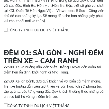
Ba. Hành trình Bình Ba - Vịnh Nha Trang sẽ đưa Quý khách đến
với các đảo: Bình Ba, Hòn Mun,Hòn Tre. Đặc biệt sẽ ghé vui chơi
tại KDL Quốc Tế Hòn Ngọc Việt – Vinwonders 5 Sao - Công viên
chủ đề của những kỷ lục. Sẽ mang đến cho bạn những giây phút
vui chơi thoải mái và thú vị.
ĐÊM 01: SÀI GÒN - NGHỈ ĐÊM
TRÊN XE – CAM RANH
22h00:
Xe và hướng dẫn viên
Việt Thắng Travel
đón đoàn tại
điểm hẹn ổn định, khởi hành đi Nha Trang.
22h30:
Xe lăn bánh, đưa quý khách về với biển cả mênh mông.
Trên xe hướng dẫn viên giới thiệu về văn hoá, lịch sử, phong tục
tập quán,… của từng vùng đất. Quý khách thưởng thức những bản
tình ca bất hủ và nghỉ đêm trên xe.