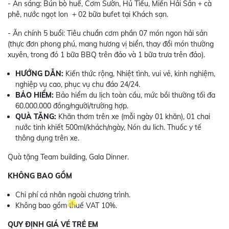
- Ăn sáng: Bún bò huế, Cơm Sườn, Hủ Tiếu, Miến Hải Sản + cà
phê, nước ngọt lon + 02 bữa bufet tại Khách sạn.
- Ăn chính 5 buổi: Tiêu chuẩn cơm phần 07 món ngon hải sản
(thực đơn phong phú, mang hương vị biển, thay đổi món thường
xuyên, trong đó 1 bữa BBQ trên đảo và 1 bữa trưa trên đảo).
HƯỚNG DẪN:
Kiến thức rộng, Nhiệt tình, vui vẻ, kinh nghiệm,
nghiệp vụ cao, phục vụ chu đáo 24/24.
BẢO HIỂM:
Bảo hiểm du lịch toàn cầu, mức bồi thường tối đa
60.000.000 đồng/người/trường hợp.
QUÀ TẶNG:
Khăn thơm trên xe (mỗi ngày 01 khăn), 01 chai
nước tinh khiết 500ml/khách/ngày, Nón du lich. Thuốc y tế
thông dụng trên xe.
Quà tặng Team building, Gala Dinner.
KHÔNG BAO GỒM
Chi phí cá nhân ngoài chương trình.
Không bao gồm thuế VAT 10%.
QUY ĐỊNH GIÁ VÉ TRẺ EM