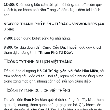
18h00:
Đoàn dùng bữa cơm tối tại nhà hàng, sau bữa cơm quý
khách tự do khám phá Nha Trang về đêm. Nghỉ đêm tại khách
sạn.
NGÀY 02: THÀNH PHỐ BIỂN – TỨ ĐẢO – VINWONDERS (Ăn
3 bữa)
7h00:
Đoàn dùng bufet sáng tại nhà hàng.
8h00:
Xe đưa đoàn đến
Cảng Cầu Đá
, Thuyền đưa quý khách
tham dự chương trình
“Khám Phá Tứ Đảo”.
Trên đường đi ngang
Hồ Cá Trí Nguyên, với Đảo Hòn Miễu
, bãi
tắm hoàng hậu, đảo cá sấu, bãi sỏi, ngắm nhìn những làng nước
trong xang mát lạnh, những cảnh đồi núi non trùng điệp.
Thuyền đến
Đảo Hòn Mun
quý khách xuống tàu đáy kính tham
quan đại dương, tham quan những rạng san hô. Qúy khách lên
tàu di chuyển về
đảo Con Sẻ Tre.
Nhận khu vực riêng và tự do