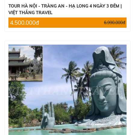
TOUR HÀ NỘI - TRÀNG AN - HẠ LONG 4 NGÀY 3 ĐÊM |
TOUR ĐÀ LẠT 3 NGÀY 2 ĐÊM
VIỆT THẮNG TRAVEL
2.390.000đ
2.600.000đ
4.500.000đ
6.990.000đ