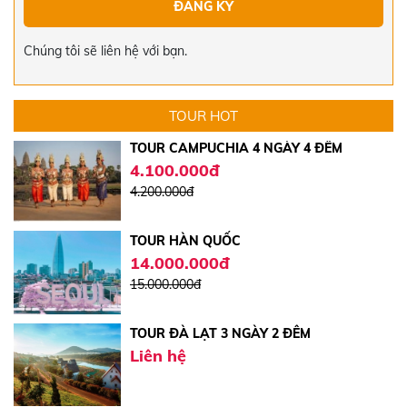
TOUR HÀN QUỐC 4 NGÀY 4 ĐÊM
15.000.000đ
Chúng tôi sẽ liên hệ với bạn.
17.000.000đ
TOUR CAMPUCHIA 4 NGÀY 4 ĐÊM
TOUR HOT
4.100.000đ
4.200.000đ
TOUR HÀN QUỐC
14.000.000đ
15.000.000đ
TOUR ĐÀ LẠT 3 NGÀY 2 ĐÊM
Liên hệ
TOUR CÁT BI - QUẢNG NINH - NINH BÌNH