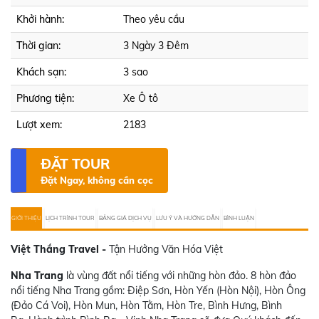
Khởi hành:
Theo yêu cầu
Thời gian:
3 Ngày 3 Đêm
Khách sạn:
3 sao
Phương tiện:
Xe Ô tô
Lượt xem:
2183
ĐẶT TOUR
Đặt Ngay, không cần cọc
GIỚI THIỆU
LỊCH TRÌNH TOUR
BẢNG GIÁ DỊCH VỤ
LƯU Ý VÀ HƯỚNG DẪN
BÌNH LUẬN
Việt Thắng Travel -
Tận Hưởng Văn Hóa Việt
Nha Trang
là vùng đất nổi tiếng với những hòn đảo. 8 hòn đảo
nổi tiếng Nha Trang gồm: Điệp Sơn, Hòn Yến (Hòn Nội), Hòn Ông
(Đảo Cá Voi), Hòn Mun, Hòn Tằm, Hòn Tre, Bình Hưng, Bình