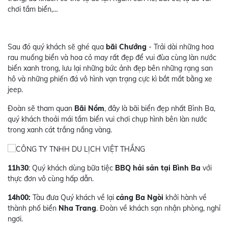
chơi tắm biển,…
Sau đó quý khách sẽ ghé qua
bãi Chướng
- Trải dài những hoa
rau muống biển và hoa cỏ may rất đẹp để vui đùa cùng làn nước
biển xanh trong, lưu lại những bức ảnh đẹp bên những rạng san
hô và những phiến đá vô hình vạn trạng cực kì bắt mắt bằng xe
jeep.
Đoàn sẽ tham quan
Bãi Nồm
, đây là bãi biển đẹp nhất Bình Ba,
quý khách thoải mái tắm biển vui chơi chụp hình bên làn nước
trong xanh cát trắng nắng vàng.
11h30
: Quý khách dùng bữa tiệc
BBQ hải sản tại Bình Ba
với
thực đơn vô cùng hấp dẫn.
14h00:
Tàu đưa Quý khách về lại
cảng Ba Ngòi
khởi hành về
thành phố biển
Nha Trang
. Đoàn về khách sạn nhận phòng, nghỉ
ngơi.